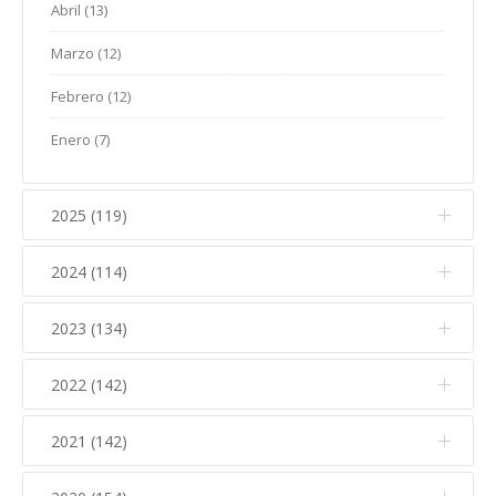
Abril (13)
Marzo (12)
Febrero (12)
Enero (7)
2025 (119)
2024 (114)
Diciembre (12)
Noviembre (17)
2023 (134)
Diciembre (10)
Octubre (15)
Noviembre (14)
2022 (142)
Diciembre (11)
Septiembre (5)
Octubre (16)
Noviembre (12)
2021 (142)
Diciembre (15)
Agosto (5)
Septiembre (7)
Octubre (17)
Noviembre (15)