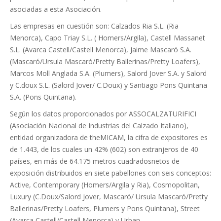
asociadas a esta Asociación.
Las empresas en cuestión son: Calzados Ria S.L. (Ria
Menorca), Capo Triay S.L. ( Homers/Argila), Castell Massanet
S.L. (Avarca Castell/Castell Menorca), Jaime Mascaró S.A.
(Mascaró/Ursula Mascaró/Pretty Ballerinas/Pretty Loafers),
Marcos Moll Anglada S.A. (Plumers), Salord Jover S.A. y Salord
y C.doux S.L. (Salord Jover/ C.Doux) y Santiago Pons Quintana
S.A. (Pons Quintana).
Según los datos proporcionados por ASSOCALZATURIFICI
(Asociación Nacional de Industrias del Calzado Italiano),
entidad organizadora de theMICAM, la cifra de expositores es
de 1.443, de los cuales un 42% (602) son extranjeros de 40
países, en más de 64.175 metros cuadradosnetos de
exposición distribuidos en siete pabellones con seis conceptos:
Active, Contemporary (Homers/Argila y Ria), Cosmopolitan,
Luxury (C.Doux/Salord Jover, Mascaró/ Ursula Mascaró/Pretty
Ballerinas/Pretty Loafers, Plumers y Pons Quintana), Street
(Avarca Castell/Castell Menorca) y Urban.