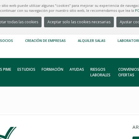
e sitio web puede utilizar algunas "cookies" para mejorar su experiencia de navegac
e continuar con su navegación por nuestro sitio web, le recomendamos que lea la
PO
tar todas las cookies
Aceptar solo las cookies necesarias
Ajustar co
 SOCIOS
CREACIÓN DE EMPRESAS
ALQUILER SALAS
LABORATOR
S PIME
ESTUDIOS
FORMACIÓN
AYUDAS
RIESGOS
CONVENIOS
LABORALES
OFERTAS
AR