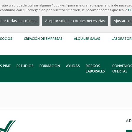
e sitio web puede utilizar algunas "cookies" para mejorar su experiencia de navegac
e continuar con su navegación por nuestro sitio web, le recomendamos que lea la
PO
tar todas las cookies
Aceptar solo las cookies necesarias
Ajustar co
 SOCIOS
CREACIÓN DE EMPRESAS
ALQUILER SALAS
LABORATOR
S PIME
ESTUDIOS
FORMACIÓN
AYUDAS
RIESGOS
CONVENIOS
LABORALES
OFERTAS
AR