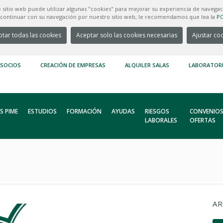
e sitio web puede utilizar algunas "cookies" para mejorar su experiencia de navegac
e continuar con su navegación por nuestro sitio web, le recomendamos que lea la
PO
tar todas las cookies
Aceptar solo las cookies necesarias
Ajustar co
 SOCIOS
CREACIÓN DE EMPRESAS
ALQUILER SALAS
LABORATOR
S PIME
ESTUDIOS
FORMACIÓN
AYUDAS
RIESGOS
CONVENIOS
LABORALES
OFERTAS
AR