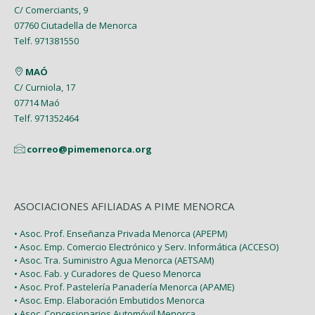
Enero 2021
Marzo 2017
C/ Comerciants, 9
07760 Ciutadella de Menorca
Las noticias más destacadas de 2020
Febrero 2017
Telf. 971381550
Enero 2017
MAÓ
C/ Curniola, 17
07714 Maó
Telf. 971352464
correo@pimemenorca.org
ASOCIACIONES AFILIADAS A PIME MENORCA
• Asoc. Prof. Enseñanza Privada Menorca (APEPM)
• Asoc. Emp. Comercio Electrónico y Serv. Informática (ACCESO)
• Asoc. Tra. Suministro Agua Menorca (AETSAM)
• Asoc. Fab. y Curadores de Queso Menorca
• Asoc. Prof. Pastelería Panadería Menorca (APAME)
• Asoc. Emp. Elaboración Embutidos Menorca
• Asoc. Concesionarios Automóvil Menorca