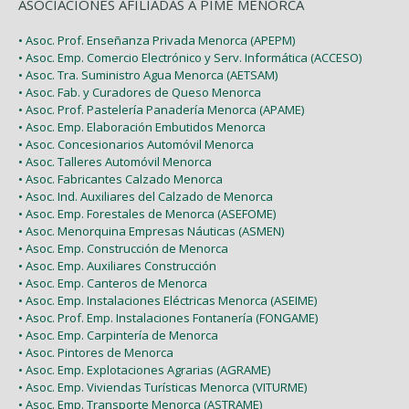
ASOCIACIONES AFILIADAS A PIME MENORCA
• Asoc. Prof. Enseñanza Privada Menorca (APEPM)
• Asoc. Emp. Comercio Electrónico y Serv. Informática (ACCESO)
• Asoc. Tra. Suministro Agua Menorca (AETSAM)
• Asoc. Fab. y Curadores de Queso Menorca
• Asoc. Prof. Pastelería Panadería Menorca (APAME)
• Asoc. Emp. Elaboración Embutidos Menorca
• Asoc. Concesionarios Automóvil Menorca
• Asoc. Talleres Automóvil Menorca
• Asoc. Fabricantes Calzado Menorca
• Asoc. Ind. Auxiliares del Calzado de Menorca
• Asoc. Emp. Forestales de Menorca (ASEFOME)
• Asoc. Menorquina Empresas Náuticas (ASMEN)
• Asoc. Emp. Construcción de Menorca
• Asoc. Emp. Auxiliares Construcción
• Asoc. Emp. Canteros de Menorca
• Asoc. Emp. Instalaciones Eléctricas Menorca (ASEIME)
• Asoc. Prof. Emp. Instalaciones Fontanería (FONGAME)
• Asoc. Emp. Carpintería de Menorca
• Asoc. Pintores de Menorca
• Asoc. Emp. Explotaciones Agrarias (AGRAME)
• Asoc. Emp. Viviendas Turísticas Menorca (VITURME)
• Asoc. Emp. Transporte Menorca (ASTRAME)