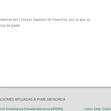
sidencia del Consejo Superior de Deportes, por la que se
iva de pádel.
ACIONES AFILIADAS A PIME MENORCA
 Prof. Enseñanza Privada Menorca (APEPM)
• Asoc. Emp. Tran