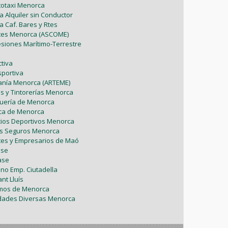
utotaxi Menorca
a Alquiler sin Conductor
a Caf. Bares y Rtes
ntes Menorca (ASCOME)
esiones Marítimo-Terrestre
tiva
sportiva
sanía Menorca (ARTEME)
as y Tintorerías Menorca
uquería de Menorca
tica de Menorca
icios Deportivos Menorca
es Seguros Menorca
tes y Empresarios de Maó
ase
ase
ono Emp. Ciutadella
nt Lluís
omos de Menorca
vidades Diversas Menorca