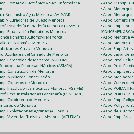
Emp. Comercio Electrónico y Serv. Informática
• Asoc. Transp. A
)
• Asoc. Menorquin
 Tra. Suministro Agua Menorca (AETSAM)
• Asoc. Menorquin
 Fab. y Curadores de Queso Menorca
• Asoc. Comercia
 Prof. Pastelería Panadería Menorca (APAME)
• Asoc. Emp. Conc
 Emp. Elaboración Embutidos Menorca
(CONCEMENORCA)
 Concesionarios Automóvil Menorca
• Asoc. Menorca Ac
Talleres Automóvil Menorca
• Asoc. Menorca E
 Fabricantes Calzado Menorca
• Asoc. Emp. Arte
Ind. Auxiliares del Calzado de Menorca
• Asoc. Lavanderí
 Emp. Forestales de Menorca (ASEFOME)
• Asoc. Prof. Pel
 Menorquina Empresas Náuticas (ASMEN)
• Asoc. Prof. Esté
 Emp. Construcción de Menorca
• Asoc. Emp. Serv
Emp. Auxiliares Construcción
• Asoc. Mediador
 Emp. Canteros de Menorca
• Asoc. Comercian
Emp. Instalaciones Eléctricas Menorca (ASEIME)
• Asoc. POIMA III F
Prof. Emp. Instalaciones Fontanería (FONGAME)
• Asoc. POIMA IV F
 Emp. Carpintería de Menorca
• Asoc. Emp. Políg
 Pintores de Menorca
• Asoc. Polígono Sa
 Emp. Explotaciones Agrarias (AGRAME)
• Asoc. de Autón
Emp. Viviendas Turísticas Menorca (VITURME)
• Asoc. Emp. Acti