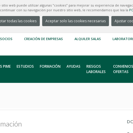
e sitio web puede utilizar algunas "cookies" para mejorar su experiencia de navegac
e continuar con su navegación por nuestro sitio web, le recomendamos que lea la
PO
tar todas las cookies
Aceptar solo las cookies necesarias
Ajustar co
 SOCIOS
CREACIÓN DE EMPRESAS
ALQUILER SALAS
LABORATOR
S PIME
ESTUDIOS
FORMACIÓN
AYUDAS
RIESGOS
CONVENIOS
LABORALES
OFERTAS
DO
ormación