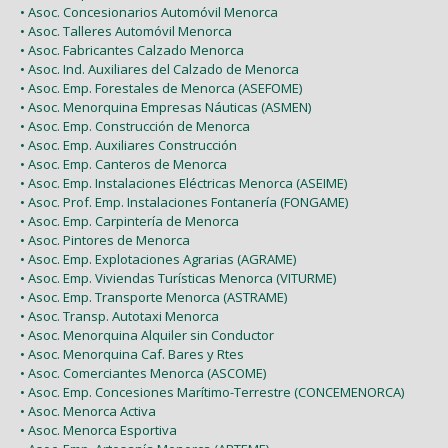
• Asoc. Concesionarios Automóvil Menorca
• Asoc. Talleres Automóvil Menorca
• Asoc. Fabricantes Calzado Menorca
• Asoc. Ind. Auxiliares del Calzado de Menorca
• Asoc. Emp. Forestales de Menorca (ASEFOME)
• Asoc. Menorquina Empresas Náuticas (ASMEN)
• Asoc. Emp. Construcción de Menorca
• Asoc. Emp. Auxiliares Construcción
• Asoc. Emp. Canteros de Menorca
• Asoc. Emp. Instalaciones Eléctricas Menorca (ASEIME)
• Asoc. Prof. Emp. Instalaciones Fontanería (FONGAME)
• Asoc. Emp. Carpintería de Menorca
• Asoc. Pintores de Menorca
• Asoc. Emp. Explotaciones Agrarias (AGRAME)
• Asoc. Emp. Viviendas Turísticas Menorca (VITURME)
• Asoc. Emp. Transporte Menorca (ASTRAME)
• Asoc. Transp. Autotaxi Menorca
• Asoc. Menorquina Alquiler sin Conductor
• Asoc. Menorquina Caf. Bares y Rtes
• Asoc. Comerciantes Menorca (ASCOME)
• Asoc. Emp. Concesiones Marítimo-Terrestre (CONCEMENORCA)
• Asoc. Menorca Activa
• Asoc. Menorca Esportiva