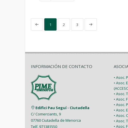
1
2
3
INFORMACIÓN DE CONTACTO
ASOCI
• Asoc.
• Asoc. 
(ACCESO
• Asoc.
• Asoc.
• Asoc.
Edifici Pau Seguí - Ciutadella
• Asoc.
C/ Comerciants, 9
• Asoc.
07760 Ciutadella de Menorca
• Asoc. 
• Asoc.
Telf. 971381550