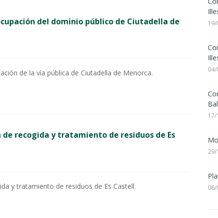
Con
Ill
cupación del dominio público de Ciutadella de
19/
Con
Ill
04/
ación de la vía pública de Ciutadella de Menorca.
Con
Bal
17/
a de recogida y tratamiento de residuos de Es
Mod
29/
Pla
ida y tratamiento de residuos de Es Castell.
06/