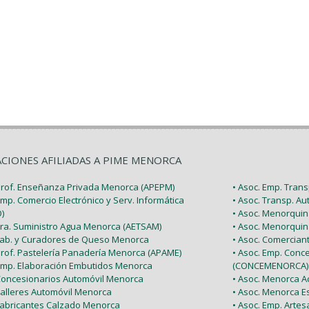
ACIONES AFILIADAS A PIME MENORCA
 Prof. Enseñanza Privada Menorca (APEPM)
• Asoc. Emp. Tran
Emp. Comercio Electrónico y Serv. Informática
• Asoc. Transp. A
)
• Asoc. Menorquin
 Tra. Suministro Agua Menorca (AETSAM)
• Asoc. Menorquin
 Fab. y Curadores de Queso Menorca
• Asoc. Comercia
 Prof. Pastelería Panadería Menorca (APAME)
• Asoc. Emp. Conc
 Emp. Elaboración Embutidos Menorca
(CONCEMENORCA)
 Concesionarios Automóvil Menorca
• Asoc. Menorca Ac
Talleres Automóvil Menorca
• Asoc. Menorca E
 Fabricantes Calzado Menorca
• Asoc. Emp. Arte