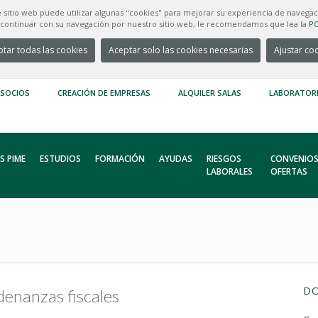
e sitio web puede utilizar algunas "cookies" para mejorar su experiencia de navegac
e continuar con su navegación por nuestro sitio web, le recomendamos que lea la
PO
tar todas las cookies
Aceptar solo las cookies necesarias
Ajustar co
 SOCIOS
CREACIÓN DE EMPRESAS
ALQUILER SALAS
LABORATOR
S PIME
ESTUDIOS
FORMACIÓN
AYUDAS
RIESGOS
CONVENIOS
LABORALES
OFERTAS
DO
denanzas fiscales