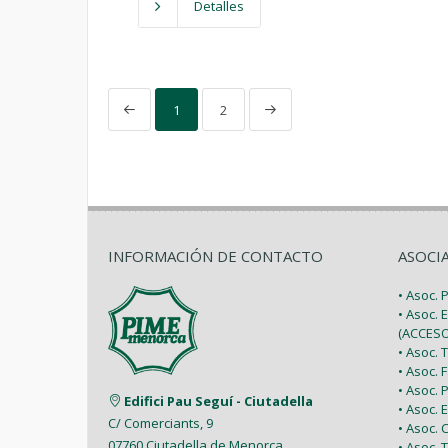
Detalles
1
2
INFORMACIÓN DE CONTACTO
ASOCI
• Asoc.
• Asoc. 
(ACCESO
• Asoc.
• Asoc.
• Asoc.
Edifici Pau Seguí - Ciutadella
• Asoc.
C/ Comerciants, 9
• Asoc.
07760 Ciutadella de Menorca
• Asoc. 