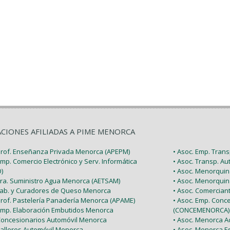
ACIONES AFILIADAS A PIME MENORCA
 Prof. Enseñanza Privada Menorca (APEPM)
• Asoc. Emp. Tran
Emp. Comercio Electrónico y Serv. Informática
• Asoc. Transp. A
)
• Asoc. Menorquin
 Tra. Suministro Agua Menorca (AETSAM)
• Asoc. Menorquin
 Fab. y Curadores de Queso Menorca
• Asoc. Comercia
 Prof. Pastelería Panadería Menorca (APAME)
• Asoc. Emp. Conc
 Emp. Elaboración Embutidos Menorca
(CONCEMENORCA)
 Concesionarios Automóvil Menorca
• Asoc. Menorca Ac
Talleres Automóvil Menorca
• Asoc. Menorca E