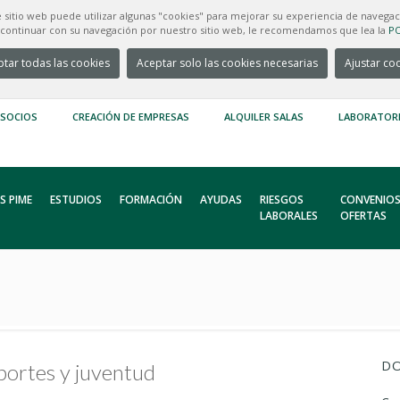
e sitio web puede utilizar algunas "cookies" para mejorar su experiencia de navegac
e continuar con su navegación por nuestro sitio web, le recomendamos que lea la
PO
tar todas las cookies
Aceptar solo las cookies necesarias
Ajustar co
 SOCIOS
CREACIÓN DE EMPRESAS
ALQUILER SALAS
LABORATOR
S PIME
ESTUDIOS
FORMACIÓN
AYUDAS
RIESGOS
CONVENIOS
LABORALES
OFERTAS
DO
portes y juventud