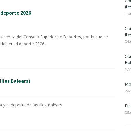
Con
Ill
 deporte 2026
19/
Con
Ill
sidencia del Consejo Superior de Deportes, por la que se
04/
idos en el deporte 2026.
Con
Bal
17/
Illes Balears)
Mod
29/
a y el deporte de las Illes Balears
Pla
06/