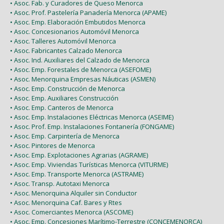
• Asoc. Fab. y Curadores de Queso Menorca
• Asoc. Prof. Pastelería Panadería Menorca (APAME)
• Asoc. Emp. Elaboración Embutidos Menorca
• Asoc. Concesionarios Automóvil Menorca
• Asoc. Talleres Automóvil Menorca
• Asoc. Fabricantes Calzado Menorca
• Asoc. Ind. Auxiliares del Calzado de Menorca
• Asoc. Emp. Forestales de Menorca (ASEFOME)
• Asoc. Menorquina Empresas Náuticas (ASMEN)
• Asoc. Emp. Construcción de Menorca
• Asoc. Emp. Auxiliares Construcción
• Asoc. Emp. Canteros de Menorca
• Asoc. Emp. Instalaciones Eléctricas Menorca (ASEIME)
• Asoc. Prof. Emp. Instalaciones Fontanería (FONGAME)
• Asoc. Emp. Carpintería de Menorca
• Asoc. Pintores de Menorca
• Asoc. Emp. Explotaciones Agrarias (AGRAME)
• Asoc. Emp. Viviendas Turísticas Menorca (VITURME)
• Asoc. Emp. Transporte Menorca (ASTRAME)
• Asoc. Transp. Autotaxi Menorca
• Asoc. Menorquina Alquiler sin Conductor
• Asoc. Menorquina Caf. Bares y Rtes
• Asoc. Comerciantes Menorca (ASCOME)
• Asoc. Emp. Concesiones Marítimo-Terrestre (CONCEMENORCA)