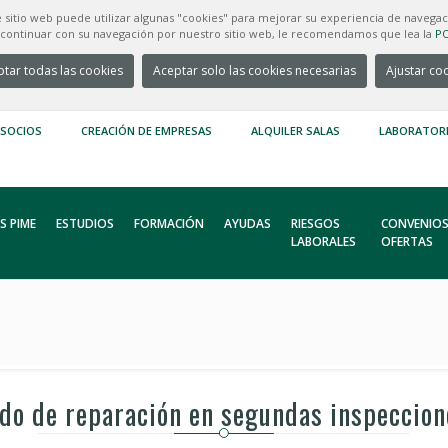
e sitio web puede utilizar algunas "cookies" para mejorar su experiencia de navegac
e continuar con su navegación por nuestro sitio web, le recomendamos que lea la
PO
tar todas las cookies
Aceptar solo las cookies necesarias
Ajustar co
 SOCIOS
CREACIÓN DE EMPRESAS
ALQUILER SALAS
LABORATOR
S PIME
ESTUDIOS
FORMACIÓN
AYUDAS
RIESGOS
CONVENIOS
LABORALES
OFERTAS
ado de reparación en segundas inspeccion