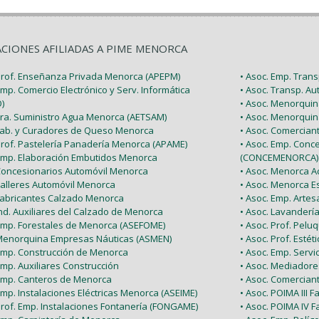
ACIONES AFILIADAS A PIME MENORCA
 Prof. Enseñanza Privada Menorca (APEPM)
• Asoc. Emp. Tran
Emp. Comercio Electrónico y Serv. Informática
• Asoc. Transp. A
)
• Asoc. Menorquin
 Tra. Suministro Agua Menorca (AETSAM)
• Asoc. Menorquin
 Fab. y Curadores de Queso Menorca
• Asoc. Comercia
 Prof. Pastelería Panadería Menorca (APAME)
• Asoc. Emp. Conc
 Emp. Elaboración Embutidos Menorca
(CONCEMENORCA)
 Concesionarios Automóvil Menorca
• Asoc. Menorca Ac
Talleres Automóvil Menorca
• Asoc. Menorca E
 Fabricantes Calzado Menorca
• Asoc. Emp. Arte
Ind. Auxiliares del Calzado de Menorca
• Asoc. Lavanderí
 Emp. Forestales de Menorca (ASEFOME)
• Asoc. Prof. Pel
 Menorquina Empresas Náuticas (ASMEN)
• Asoc. Prof. Esté
 Emp. Construcción de Menorca
• Asoc. Emp. Serv
Emp. Auxiliares Construcción
• Asoc. Mediador
 Emp. Canteros de Menorca
• Asoc. Comercian
Emp. Instalaciones Eléctricas Menorca (ASEIME)
• Asoc. POIMA III F
Prof. Emp. Instalaciones Fontanería (FONGAME)
• Asoc. POIMA IV F