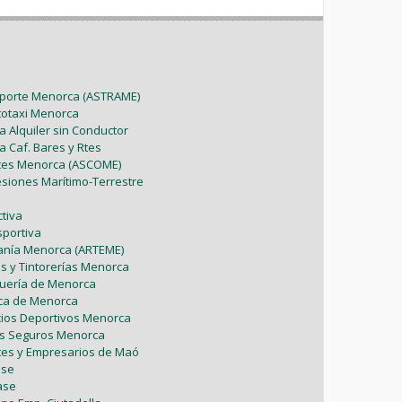
sporte Menorca (ASTRAME)
utotaxi Menorca
a Alquiler sin Conductor
a Caf. Bares y Rtes
ntes Menorca (ASCOME)
esiones Marítimo-Terrestre
tiva
sportiva
sanía Menorca (ARTEME)
as y Tintorerías Menorca
uquería de Menorca
tica de Menorca
icios Deportivos Menorca
es Seguros Menorca
tes y Empresarios de Maó
ase
ase