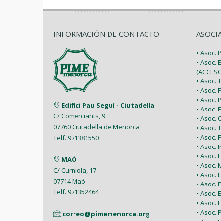
INFORMACIÓN DE CONTACTO
ASOCI
• Asoc.
• Asoc. 
(ACCESO
• Asoc.
• Asoc.
• Asoc.
Edifici Pau Seguí - Ciutadella
• Asoc.
C/ Comerciants, 9
• Asoc.
07760 Ciutadella de Menorca
• Asoc. 
• Asoc.
Telf. 971381550
• Asoc. 
• Asoc.
MAÓ
• Asoc.
C/ Curniola, 17
• Asoc.
07714 Maó
• Asoc. 
Telf. 971352464
• Asoc.
• Asoc. 
• Asoc. 
correo@pimemenorca.org