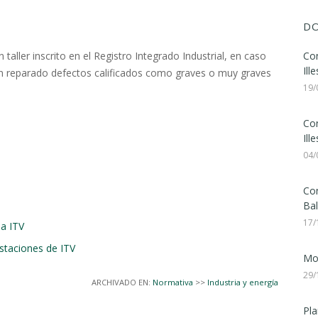
DO
 taller inscrito en el Registro Integrado Industrial, en caso
Con
Ill
n reparado defectos calificados como graves o muy graves
19/
Con
Ill
04/
Con
Bal
17/
la ITV
staciones de ITV
Mod
29/
ARCHIVADO EN:
Normativa
>>
Industria y energía
Pla