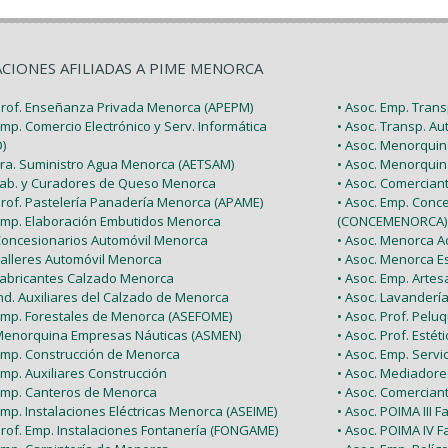
ACIONES AFILIADAS A PIME MENORCA
 Prof. Enseñanza Privada Menorca (APEPM)
• Asoc. Emp. Tran
Emp. Comercio Electrónico y Serv. Informática
• Asoc. Transp. A
)
• Asoc. Menorquin
 Tra. Suministro Agua Menorca (AETSAM)
• Asoc. Menorquin
 Fab. y Curadores de Queso Menorca
• Asoc. Comercia
 Prof. Pastelería Panadería Menorca (APAME)
• Asoc. Emp. Conc
 Emp. Elaboración Embutidos Menorca
(CONCEMENORCA)
 Concesionarios Automóvil Menorca
• Asoc. Menorca Ac
Talleres Automóvil Menorca
• Asoc. Menorca E
 Fabricantes Calzado Menorca
• Asoc. Emp. Arte
Ind. Auxiliares del Calzado de Menorca
• Asoc. Lavanderí
 Emp. Forestales de Menorca (ASEFOME)
• Asoc. Prof. Pel
 Menorquina Empresas Náuticas (ASMEN)
• Asoc. Prof. Esté
 Emp. Construcción de Menorca
• Asoc. Emp. Serv
Emp. Auxiliares Construcción
• Asoc. Mediador
 Emp. Canteros de Menorca
• Asoc. Comercian
Emp. Instalaciones Eléctricas Menorca (ASEIME)
• Asoc. POIMA III F
Prof. Emp. Instalaciones Fontanería (FONGAME)
• Asoc. POIMA IV F