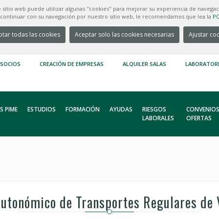
e sitio web puede utilizar algunas "cookies" para mejorar su experiencia de navegac
e continuar con su navegación por nuestro sitio web, le recomendamos que lea la
PO
tar todas las cookies
Aceptar solo las cookies necesarias
Ajustar co
 SOCIOS
CREACIÓN DE EMPRESAS
ALQUILER SALAS
LABORATOR
S PIME
ESTUDIOS
FORMACIÓN
AYUDAS
RIESGOS
CONVENIOS
LABORALES
OFERTAS
autonómico de Transportes Regulares de 