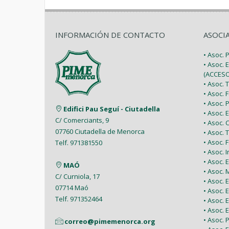
INFORMACIÓN DE CONTACTO
ASOCI
• Asoc.
• Asoc. 
(ACCESO
• Asoc.
• Asoc.
• Asoc.
Edifici Pau Seguí - Ciutadella
• Asoc.
C/ Comerciants, 9
• Asoc.
07760 Ciutadella de Menorca
• Asoc. 
• Asoc.
Telf. 971381550
• Asoc. 
• Asoc.
MAÓ
• Asoc.
C/ Curniola, 17
• Asoc.
07714 Maó
• Asoc. 
Telf. 971352464
• Asoc.
• Asoc. 
• Asoc. 
correo@pimemenorca.org