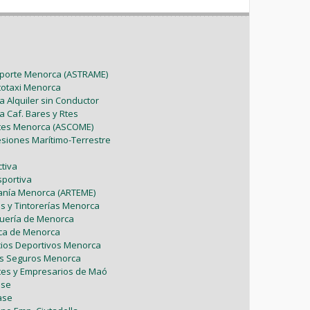
sporte Menorca (ASTRAME)
utotaxi Menorca
a Alquiler sin Conductor
a Caf. Bares y Rtes
ntes Menorca (ASCOME)
esiones Marítimo-Terrestre
tiva
sportiva
sanía Menorca (ARTEME)
as y Tintorerías Menorca
uquería de Menorca
tica de Menorca
icios Deportivos Menorca
es Seguros Menorca
tes y Empresarios de Maó
ase
ase