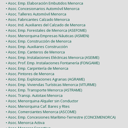
• Asoc. Emp. Elaboración Embutidos Menorca
• Asoc. Concesionarios Automóvil Menorca
• Asoc. Talleres Automóvil Menorca
• Asoc. Fabricantes Calzado Menorca
• Asoc. Ind. Auxiliares del Calzado de Menorca
• Asoc. Emp. Forestales de Menorca (ASEFOME)
• Asoc. Menorquina Empresas Náuticas (ASMEN)
• Asoc. Emp. Construcción de Menorca
• Asoc. Emp. Auxiliares Construcción
• Asoc. Emp. Canteros de Menorca
• Asoc. Emp. Instalaciones Eléctricas Menorca (ASEIME)
• Asoc. Prof. Emp. Instalaciones Fontanería (FONGAME)
• Asoc. Emp. Carpintería de Menorca
• Asoc. Pintores de Menorca
• Asoc. Emp. Explotaciones Agrarias (AGRAME)
• Asoc. Emp. Viviendas Turísticas Menorca (VITURME)
• Asoc. Emp. Transporte Menorca (ASTRAME)
• Asoc. Transp. Autotaxi Menorca
• Asoc. Menorquina Alquiler sin Conductor
• Asoc. Menorquina Caf. Bares y Rtes
• Asoc. Comerciantes Menorca (ASCOME)
• Asoc. Emp. Concesiones Marítimo-Terrestre (CONCEMENORCA)
• Asoc. Menorca Activa
• Asoc. Menorca Esportiva