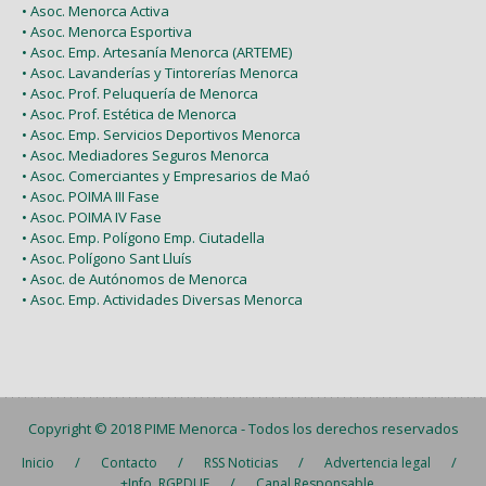
• Asoc. Menorca Activa
• Asoc. Menorca Esportiva
• Asoc. Emp. Artesanía Menorca (ARTEME)
• Asoc. Lavanderías y Tintorerías Menorca
• Asoc. Prof. Peluquería de Menorca
• Asoc. Prof. Estética de Menorca
• Asoc. Emp. Servicios Deportivos Menorca
• Asoc. Mediadores Seguros Menorca
• Asoc. Comerciantes y Empresarios de Maó
• Asoc. POIMA III Fase
• Asoc. POIMA IV Fase
• Asoc. Emp. Polígono Emp. Ciutadella
• Asoc. Polígono Sant Lluís
• Asoc. de Autónomos de Menorca
• Asoc. Emp. Actividades Diversas Menorca
Copyright © 2018
PIME Menorca
- Todos los derechos reservados
/
/
/
/
Inicio
Contacto
RSS Noticias
Advertencia legal
/
+Info. RGPDUE
Canal Responsable