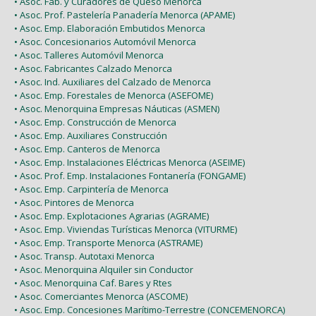
• Asoc. Fab. y Curadores de Queso Menorca
• Asoc. Prof. Pastelería Panadería Menorca (APAME)
• Asoc. Emp. Elaboración Embutidos Menorca
• Asoc. Concesionarios Automóvil Menorca
• Asoc. Talleres Automóvil Menorca
• Asoc. Fabricantes Calzado Menorca
• Asoc. Ind. Auxiliares del Calzado de Menorca
• Asoc. Emp. Forestales de Menorca (ASEFOME)
• Asoc. Menorquina Empresas Náuticas (ASMEN)
• Asoc. Emp. Construcción de Menorca
• Asoc. Emp. Auxiliares Construcción
• Asoc. Emp. Canteros de Menorca
• Asoc. Emp. Instalaciones Eléctricas Menorca (ASEIME)
• Asoc. Prof. Emp. Instalaciones Fontanería (FONGAME)
• Asoc. Emp. Carpintería de Menorca
• Asoc. Pintores de Menorca
• Asoc. Emp. Explotaciones Agrarias (AGRAME)
• Asoc. Emp. Viviendas Turísticas Menorca (VITURME)
• Asoc. Emp. Transporte Menorca (ASTRAME)
• Asoc. Transp. Autotaxi Menorca
• Asoc. Menorquina Alquiler sin Conductor
• Asoc. Menorquina Caf. Bares y Rtes
• Asoc. Comerciantes Menorca (ASCOME)
• Asoc. Emp. Concesiones Marítimo-Terrestre (CONCEMENORCA)