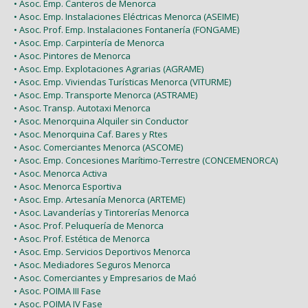
• Asoc. Emp. Canteros de Menorca
• Asoc. Emp. Instalaciones Eléctricas Menorca (ASEIME)
• Asoc. Prof. Emp. Instalaciones Fontanería (FONGAME)
• Asoc. Emp. Carpintería de Menorca
• Asoc. Pintores de Menorca
• Asoc. Emp. Explotaciones Agrarias (AGRAME)
• Asoc. Emp. Viviendas Turísticas Menorca (VITURME)
• Asoc. Emp. Transporte Menorca (ASTRAME)
• Asoc. Transp. Autotaxi Menorca
• Asoc. Menorquina Alquiler sin Conductor
• Asoc. Menorquina Caf. Bares y Rtes
• Asoc. Comerciantes Menorca (ASCOME)
• Asoc. Emp. Concesiones Marítimo-Terrestre (CONCEMENORCA)
• Asoc. Menorca Activa
• Asoc. Menorca Esportiva
• Asoc. Emp. Artesanía Menorca (ARTEME)
• Asoc. Lavanderías y Tintorerías Menorca
• Asoc. Prof. Peluquería de Menorca
• Asoc. Prof. Estética de Menorca
• Asoc. Emp. Servicios Deportivos Menorca
• Asoc. Mediadores Seguros Menorca
• Asoc. Comerciantes y Empresarios de Maó
• Asoc. POIMA III Fase
• Asoc. POIMA IV Fase