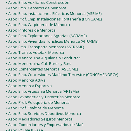
• Asoc. Emp. Auxiliares Construcción
• Asoc. Emp. Canteros de Menorca
• Asoc. Emp. Instalaciones Eléctricas Menorca (ASEIME)
• Asoc. Prof. Emp. Instalaciones Fontanería (FONGAME)
• Asoc. Emp. Carpintería de Menorca
• Asoc. Pintores de Menorca
• Asoc. Emp. Explotaciones Agrarias (AGRAME)
• Asoc. Emp. Viviendas Turísticas Menorca (VITURME)
• Asoc. Emp. Transporte Menorca (ASTRAME)
• Asoc. Transp. Autotaxi Menorca
• Asoc. Menorquina Alquiler sin Conductor
• Asoc. Menorquina Caf. Bares y Rtes
• Asoc. Comerciantes Menorca (ASCOME)
• Asoc. Emp. Concesiones Marítimo-Terrestre (CONCEMENORCA)
• Asoc. Menorca Activa
• Asoc. Menorca Esportiva
• Asoc. Emp. Artesanía Menorca (ARTEME)
• Asoc. Lavanderías y Tintorerías Menorca
• Asoc. Prof. Peluquería de Menorca
• Asoc. Prof. Estética de Menorca
• Asoc. Emp. Servicios Deportivos Menorca
• Asoc. Mediadores Seguros Menorca
• Asoc. Comerciantes y Empresarios de Maó
• Asoc. POIMA III Fase