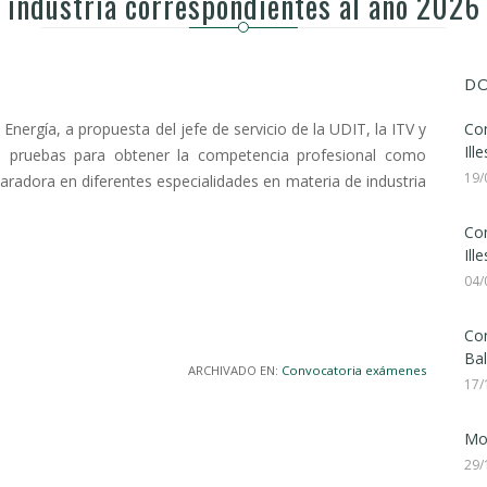
industria correspondientes al año 2026
DO
ergía, a propuesta del jefe de servicio de la UDIT, la ITV y
Con
Ill
las pruebas para obtener la competencia profesional como
19/
radora en diferentes especialidades en materia de industria
Con
Ill
04/
Con
Bal
ARCHIVADO EN:
Convocatoria exámenes
17/
Mod
29/