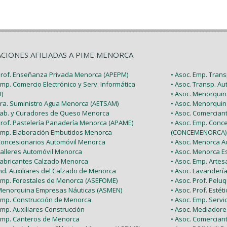
ACIONES AFILIADAS A PIME MENORCA
 Prof. Enseñanza Privada Menorca (APEPM)
• Asoc. Emp. Tran
Emp. Comercio Electrónico y Serv. Informática
• Asoc. Transp. A
)
• Asoc. Menorquin
 Tra. Suministro Agua Menorca (AETSAM)
• Asoc. Menorquin
 Fab. y Curadores de Queso Menorca
• Asoc. Comercia
 Prof. Pastelería Panadería Menorca (APAME)
• Asoc. Emp. Conc
 Emp. Elaboración Embutidos Menorca
(CONCEMENORCA)
 Concesionarios Automóvil Menorca
• Asoc. Menorca Ac
Talleres Automóvil Menorca
• Asoc. Menorca E
 Fabricantes Calzado Menorca
• Asoc. Emp. Arte
Ind. Auxiliares del Calzado de Menorca
• Asoc. Lavanderí
 Emp. Forestales de Menorca (ASEFOME)
• Asoc. Prof. Pel
 Menorquina Empresas Náuticas (ASMEN)
• Asoc. Prof. Esté
 Emp. Construcción de Menorca
• Asoc. Emp. Serv
Emp. Auxiliares Construcción
• Asoc. Mediador
 Emp. Canteros de Menorca
• Asoc. Comercian