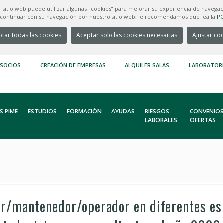
e sitio web puede utilizar algunas "cookies" para mejorar su experiencia de navegac
e continuar con su navegación por nuestro sitio web, le recomendamos que lea la
PO
tar todas las cookies
Aceptar solo las cookies necesarias
Ajustar co
 SOCIOS
CREACIÓN DE EMPRESAS
ALQUILER SALAS
LABORATOR
S PIME
ESTUDIOS
FORMACIÓN
AYUDAS
RIESGOS
CONVENIOS
LABORALES
OFERTAS
or/mantenedor/operador en diferentes es