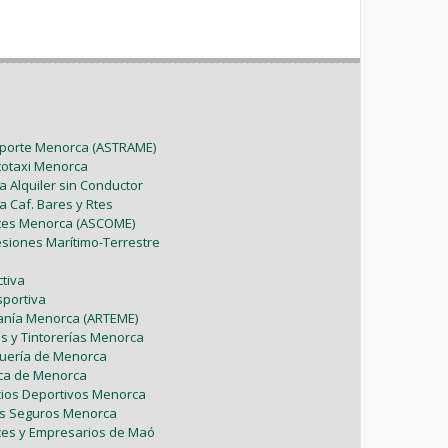
sporte Menorca (ASTRAME)
utotaxi Menorca
a Alquiler sin Conductor
a Caf. Bares y Rtes
ntes Menorca (ASCOME)
esiones Marítimo-Terrestre
tiva
sportiva
sanía Menorca (ARTEME)
as y Tintorerías Menorca
uquería de Menorca
tica de Menorca
icios Deportivos Menorca
es Seguros Menorca
tes y Empresarios de Maó