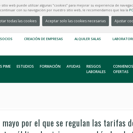
e sitio web puede utilizar algunas "cookies" para mejorar su experiencia de navegac
e continuar con su navegación por nuestro sitio web, le recomendamos que lea la
PO
tar todas las cookies
Aceptar solo las cookies necesarias
Ajustar co
 SOCIOS
CREACIÓN DE EMPRESAS
ALQUILER SALAS
LABORATOR
S PIME
ESTUDIOS
FORMACIÓN
AYUDAS
RIESGOS
CONVENIOS
LABORALES
OFERTAS
ayo por el que se regulan las tarifas de