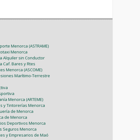
sporte Menorca (ASTRAME)
utotaxi Menorca
a Alquiler sin Conductor
a Caf. Bares y Rtes
ntes Menorca (ASCOME)
esiones Marítimo-Terrestre
tiva
sportiva
sanía Menorca (ARTEME)
as y Tintorerías Menorca
uquería de Menorca
tica de Menorca
icios Deportivos Menorca
es Seguros Menorca
tes y Empresarios de Maó