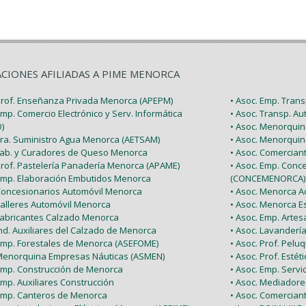
ACIONES AFILIADAS A PIME MENORCA
 Prof. Enseñanza Privada Menorca (APEPM)
• Asoc. Emp. Tran
Emp. Comercio Electrónico y Serv. Informática
• Asoc. Transp. A
)
• Asoc. Menorquin
 Tra. Suministro Agua Menorca (AETSAM)
• Asoc. Menorquin
 Fab. y Curadores de Queso Menorca
• Asoc. Comercia
 Prof. Pastelería Panadería Menorca (APAME)
• Asoc. Emp. Conc
 Emp. Elaboración Embutidos Menorca
(CONCEMENORCA)
 Concesionarios Automóvil Menorca
• Asoc. Menorca Ac
Talleres Automóvil Menorca
• Asoc. Menorca E
 Fabricantes Calzado Menorca
• Asoc. Emp. Arte
Ind. Auxiliares del Calzado de Menorca
• Asoc. Lavanderí
 Emp. Forestales de Menorca (ASEFOME)
• Asoc. Prof. Pel
 Menorquina Empresas Náuticas (ASMEN)
• Asoc. Prof. Esté
 Emp. Construcción de Menorca
• Asoc. Emp. Serv
Emp. Auxiliares Construcción
• Asoc. Mediador
 Emp. Canteros de Menorca
• Asoc. Comercian