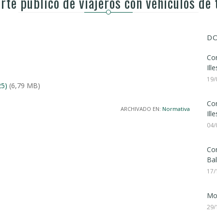
rte público de viajeros con vehículos de
DO
Con
Ill
19/
25)
(6,79 MB)
Con
ARCHIVADO EN:
Normativa
Ill
04/
Con
Bal
17/
Mod
29/