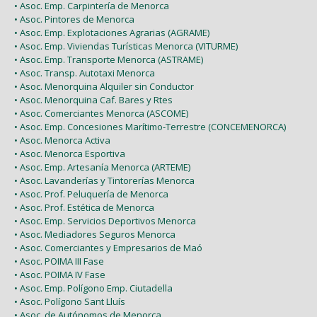
• Asoc. Emp. Carpintería de Menorca
• Asoc. Pintores de Menorca
• Asoc. Emp. Explotaciones Agrarias (AGRAME)
• Asoc. Emp. Viviendas Turísticas Menorca (VITURME)
• Asoc. Emp. Transporte Menorca (ASTRAME)
• Asoc. Transp. Autotaxi Menorca
• Asoc. Menorquina Alquiler sin Conductor
• Asoc. Menorquina Caf. Bares y Rtes
• Asoc. Comerciantes Menorca (ASCOME)
• Asoc. Emp. Concesiones Marítimo-Terrestre (CONCEMENORCA)
• Asoc. Menorca Activa
• Asoc. Menorca Esportiva
• Asoc. Emp. Artesanía Menorca (ARTEME)
• Asoc. Lavanderías y Tintorerías Menorca
• Asoc. Prof. Peluquería de Menorca
• Asoc. Prof. Estética de Menorca
• Asoc. Emp. Servicios Deportivos Menorca
• Asoc. Mediadores Seguros Menorca
• Asoc. Comerciantes y Empresarios de Maó
• Asoc. POIMA III Fase
• Asoc. POIMA IV Fase
• Asoc. Emp. Polígono Emp. Ciutadella
• Asoc. Polígono Sant Lluís
• Asoc. de Autónomos de Menorca