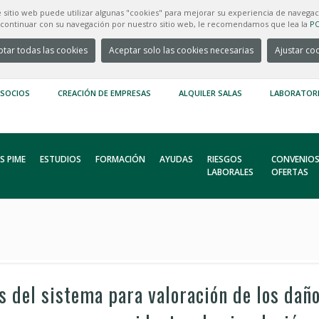
e sitio web puede utilizar algunas "cookies" para mejorar su experiencia de navegac
e continuar con su navegación por nuestro sitio web, le recomendamos que lea la
PO
tar todas las cookies
Aceptar solo las cookies necesarias
Ajustar co
 SOCIOS
CREACIÓN DE EMPRESAS
ALQUILER SALAS
LABORATOR
S PIME
ESTUDIOS
FORMACIÓN
AYUDAS
RIESGOS
CONVENIOS
LABORALES
OFERTAS
 del sistema para valoración de los daño