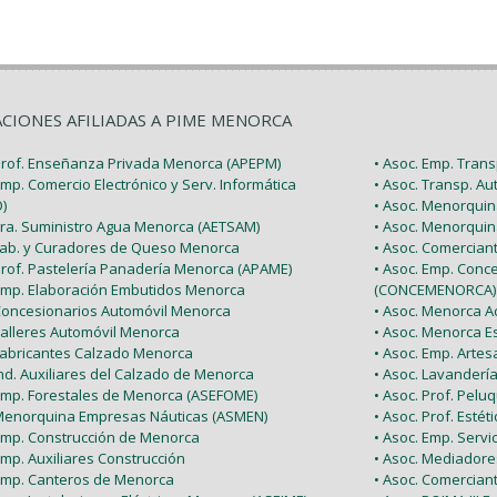
ACIONES AFILIADAS A PIME MENORCA
 Prof. Enseñanza Privada Menorca (APEPM)
• Asoc. Emp. Tran
Emp. Comercio Electrónico y Serv. Informática
• Asoc. Transp. A
)
• Asoc. Menorquin
 Tra. Suministro Agua Menorca (AETSAM)
• Asoc. Menorquin
 Fab. y Curadores de Queso Menorca
• Asoc. Comercia
 Prof. Pastelería Panadería Menorca (APAME)
• Asoc. Emp. Conc
 Emp. Elaboración Embutidos Menorca
(CONCEMENORCA)
 Concesionarios Automóvil Menorca
• Asoc. Menorca Ac
Talleres Automóvil Menorca
• Asoc. Menorca E
 Fabricantes Calzado Menorca
• Asoc. Emp. Arte
Ind. Auxiliares del Calzado de Menorca
• Asoc. Lavanderí
 Emp. Forestales de Menorca (ASEFOME)
• Asoc. Prof. Pel
 Menorquina Empresas Náuticas (ASMEN)
• Asoc. Prof. Esté
 Emp. Construcción de Menorca
• Asoc. Emp. Serv
Emp. Auxiliares Construcción
• Asoc. Mediador
 Emp. Canteros de Menorca
• Asoc. Comercian