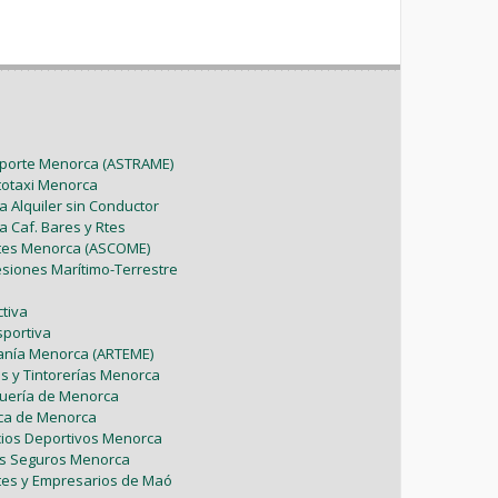
sporte Menorca (ASTRAME)
utotaxi Menorca
a Alquiler sin Conductor
a Caf. Bares y Rtes
ntes Menorca (ASCOME)
esiones Marítimo-Terrestre
tiva
sportiva
sanía Menorca (ARTEME)
as y Tintorerías Menorca
uquería de Menorca
tica de Menorca
icios Deportivos Menorca
es Seguros Menorca
tes y Empresarios de Maó