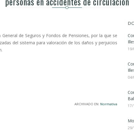
personas en accidentes de circulación
DO
n General de Seguros y Fondos de Pensiones, por la que se
Con
Ill
izadas del sistema para valoración de los daños y perjuicios
19/
n.
Con
Ill
04/
Con
Bal
ARCHIVADO EN:
Normativa
17/
Mod
29/