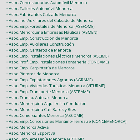
• Asoc. Concesionarios Automóvil Menorca
• Asoc. Talleres Automóvil Menorca
• Asoc. Fabricantes Calzado Menorca
• Asoc. Ind. Auxiliares del Calzado de Menorca
• Asoc. Emp. Forestales de Menorca (ASEFOME)
• Asoc. Menorquina Empresas Náuticas (ASMEN)
• Asoc. Emp. Construcción de Menorca
• Asoc. Emp. Auxiliares Construcción
• Asoc. Emp. Canteros de Menorca
• Asoc. Emp. Instalaciones Eléctricas Menorca (ASEIME)
• Asoc. Prof. Emp. Instalaciones Fontanería (FONGAME)
• Asoc. Emp. Carpintería de Menorca
• Asoc. Pintores de Menorca
• Asoc. Emp. Explotaciones Agrarias (AGRAME)
• Asoc. Emp. Viviendas Turísticas Menorca (VITURME)
• Asoc. Emp. Transporte Menorca (ASTRAME)
• Asoc. Transp. Autotaxi Menorca
• Asoc. Menorquina Alquiler sin Conductor
• Asoc. Menorquina Caf. Bares y Rtes
• Asoc. Comerciantes Menorca (ASCOME)
• Asoc. Emp. Concesiones Marítimo-Terrestre (CONCEMENORCA)
• Asoc. Menorca Activa
• Asoc. Menorca Esportiva
• Asoc. Emp. Artesanía Menorca (ARTEME)