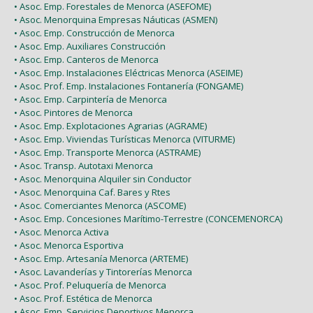
• Asoc. Emp. Forestales de Menorca (ASEFOME)
• Asoc. Menorquina Empresas Náuticas (ASMEN)
• Asoc. Emp. Construcción de Menorca
• Asoc. Emp. Auxiliares Construcción
• Asoc. Emp. Canteros de Menorca
• Asoc. Emp. Instalaciones Eléctricas Menorca (ASEIME)
• Asoc. Prof. Emp. Instalaciones Fontanería (FONGAME)
• Asoc. Emp. Carpintería de Menorca
• Asoc. Pintores de Menorca
• Asoc. Emp. Explotaciones Agrarias (AGRAME)
• Asoc. Emp. Viviendas Turísticas Menorca (VITURME)
• Asoc. Emp. Transporte Menorca (ASTRAME)
• Asoc. Transp. Autotaxi Menorca
• Asoc. Menorquina Alquiler sin Conductor
• Asoc. Menorquina Caf. Bares y Rtes
• Asoc. Comerciantes Menorca (ASCOME)
• Asoc. Emp. Concesiones Marítimo-Terrestre (CONCEMENORCA)
• Asoc. Menorca Activa
• Asoc. Menorca Esportiva
• Asoc. Emp. Artesanía Menorca (ARTEME)
• Asoc. Lavanderías y Tintorerías Menorca
• Asoc. Prof. Peluquería de Menorca
• Asoc. Prof. Estética de Menorca
• Asoc. Emp. Servicios Deportivos Menorca