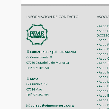
INFORMACIÓN DE CONTACTO
ASOCI
• Asoc.
• Asoc. 
(ACCESO
• Asoc.
• Asoc.
• Asoc.
Edifici Pau Seguí - Ciutadella
• Asoc.
C/ Comerciants, 9
• Asoc.
07760 Ciutadella de Menorca
• Asoc. 
• Asoc.
Telf. 971381550
• Asoc. 
• Asoc.
MAÓ
• Asoc.
C/ Curniola, 17
• Asoc.
07714 Maó
• Asoc. 
Telf. 971352464
• Asoc.
• Asoc. 
• Asoc. 
correo@pimemenorca.org