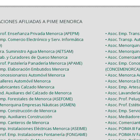
ACIONES AFILIADAS A PIME MENORCA
 Prof. Enseñanza Privada Menorca (APEPM)
• Asoc. Emp. Tran
Emp. Comercio Electrónico y Serv. Informática
• Asoc. Transp. A
)
• Asoc. Menorquin
 Tra. Suministro Agua Menorca (AETSAM)
• Asoc. Menorquin
 Fab. y Curadores de Queso Menorca
• Asoc. Comercia
 Prof. Pastelería Panadería Menorca (APAME)
• Asoc. Emp. Conc
 Emp. Elaboración Embutidos Menorca
(CONCEMENORCA)
 Concesionarios Automóvil Menorca
• Asoc. Menorca Ac
Talleres Automóvil Menorca
• Asoc. Menorca E
 Fabricantes Calzado Menorca
• Asoc. Emp. Arte
Ind. Auxiliares del Calzado de Menorca
• Asoc. Lavanderí
 Emp. Forestales de Menorca (ASEFOME)
• Asoc. Prof. Pel
 Menorquina Empresas Náuticas (ASMEN)
• Asoc. Prof. Esté
 Emp. Construcción de Menorca
• Asoc. Emp. Serv
Emp. Auxiliares Construcción
• Asoc. Mediador
 Emp. Canteros de Menorca
• Asoc. Comercian
Emp. Instalaciones Eléctricas Menorca (ASEIME)
• Asoc. POIMA III F
Prof. Emp. Instalaciones Fontanería (FONGAME)
• Asoc. POIMA IV F