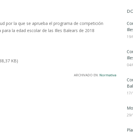
DO
ntud por la que se aprueba el programa de competición
Con
Ill
a para la edad escolar de las Illes Balears de 2018
19/
Con
Ill
88,37 KB)
04/
ARCHIVADO EN:
Normativa
Con
Bal
17/
Mod
29/
Pla