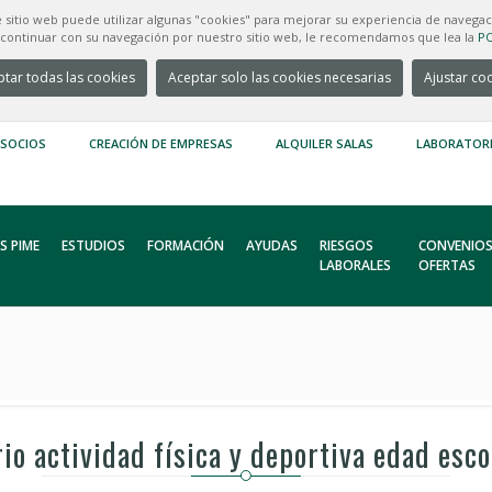
e sitio web puede utilizar algunas "cookies" para mejorar su experiencia de navegac
e continuar con su navegación por nuestro sitio web, le recomendamos que lea la
PO
tar todas las cookies
Aceptar solo las cookies necesarias
Ajustar co
 SOCIOS
CREACIÓN DE EMPRESAS
ALQUILER SALAS
LABORATOR
S PIME
ESTUDIOS
FORMACIÓN
AYUDAS
RIESGOS
CONVENIOS
LABORALES
OFERTAS
io actividad física y deportiva edad esc