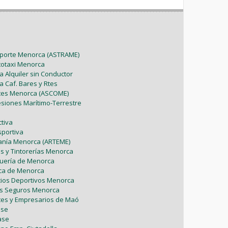
sporte Menorca (ASTRAME)
utotaxi Menorca
a Alquiler sin Conductor
a Caf. Bares y Rtes
ntes Menorca (ASCOME)
esiones Marítimo-Terrestre
tiva
sportiva
sanía Menorca (ARTEME)
as y Tintorerías Menorca
uquería de Menorca
tica de Menorca
icios Deportivos Menorca
es Seguros Menorca
tes y Empresarios de Maó
ase
ase