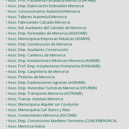
• Asoc. Prof. Pastelería Panadería Menorca (APAME)
• Asoc. Emp. Elaboración Embutidos Menorca
• Asoc. Concesionarios Automóvil Menorca
• Asoc. Talleres Automóvil Menorca
• Asoc. Fabricantes Calzado Menorca
• Asoc. Ind. Auxiliares del Calzado de Menorca
• Asoc. Emp. Forestales de Menorca (ASEFOME)
• Asoc. Menorquina Empresas Náuticas (ASMEN)
• Asoc. Emp. Construcción de Menorca
• Asoc. Emp. Auxiliares Construcción
• Asoc. Emp. Canteros de Menorca
• Asoc. Emp. Instalaciones Eléctricas Menorca (ASEIME)
• Asoc. Prof. Emp. Instalaciones Fontanería (FONGAME)
• Asoc. Emp. Carpintería de Menorca
• Asoc. Pintores de Menorca
• Asoc. Emp. Explotaciones Agrarias (AGRAME)
• Asoc. Emp. Viviendas Turísticas Menorca (VITURME)
• Asoc. Emp. Transporte Menorca (ASTRAME)
• Asoc. Transp. Autotaxi Menorca
• Asoc. Menorquina Alquiler sin Conductor
• Asoc. Menorquina Caf. Bares y Rtes
• Asoc. Comerciantes Menorca (ASCOME)
• Asoc. Emp. Concesiones Marítimo-Terrestre (CONCEMENORCA)
• Asoc. Menorca Activa