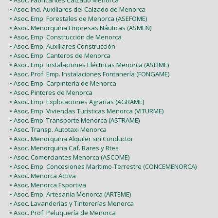
• Asoc. Fabricantes Calzado Menorca
• Asoc. Ind. Auxiliares del Calzado de Menorca
• Asoc. Emp. Forestales de Menorca (ASEFOME)
• Asoc. Menorquina Empresas Náuticas (ASMEN)
• Asoc. Emp. Construcción de Menorca
• Asoc. Emp. Auxiliares Construcción
• Asoc. Emp. Canteros de Menorca
• Asoc. Emp. Instalaciones Eléctricas Menorca (ASEIME)
• Asoc. Prof. Emp. Instalaciones Fontanería (FONGAME)
• Asoc. Emp. Carpintería de Menorca
• Asoc. Pintores de Menorca
• Asoc. Emp. Explotaciones Agrarias (AGRAME)
• Asoc. Emp. Viviendas Turísticas Menorca (VITURME)
• Asoc. Emp. Transporte Menorca (ASTRAME)
• Asoc. Transp. Autotaxi Menorca
• Asoc. Menorquina Alquiler sin Conductor
• Asoc. Menorquina Caf. Bares y Rtes
• Asoc. Comerciantes Menorca (ASCOME)
• Asoc. Emp. Concesiones Marítimo-Terrestre (CONCEMENORCA)
• Asoc. Menorca Activa
• Asoc. Menorca Esportiva
• Asoc. Emp. Artesanía Menorca (ARTEME)
• Asoc. Lavanderías y Tintorerías Menorca
• Asoc. Prof. Peluquería de Menorca