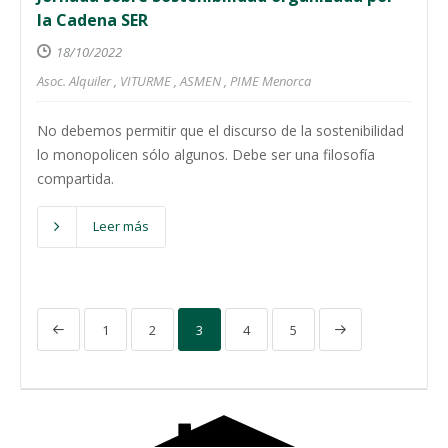
la Cadena SER
18/10/2022
Asoc. Alquiler
,
VITURME
,
ASMEN
,
PIME Menorca
No debemos permitir que el discurso de la sostenibilidad
lo monopolicen sólo algunos. Debe ser una filosofía
compartida.
Leer más
1
2
3
4
5