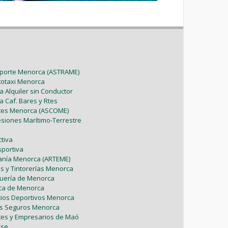
sporte Menorca (ASTRAME)
utotaxi Menorca
a Alquiler sin Conductor
a Caf. Bares y Rtes
ntes Menorca (ASCOME)
esiones Marítimo-Terrestre
tiva
sportiva
sanía Menorca (ARTEME)
as y Tintorerías Menorca
uquería de Menorca
tica de Menorca
icios Deportivos Menorca
es Seguros Menorca
tes y Empresarios de Maó
ase