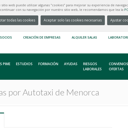
e sitio web puede utilizar algunas "cookies" para mejorar su experiencia de navegac
e continuar con su navegación por nuestro sitio web, le recomendamos que lea la
PO
tar todas las cookies
Aceptar solo las cookies necesarias
Ajustar co
 SOCIOS
CREACIÓN DE EMPRESAS
ALQUILER SALAS
LABORATOR
S PIME
ESTUDIOS
FORMACIÓN
AYUDAS
RIESGOS
CONVENIOS
LABORALES
OFERTAS
tas por Autotaxi de Menorca