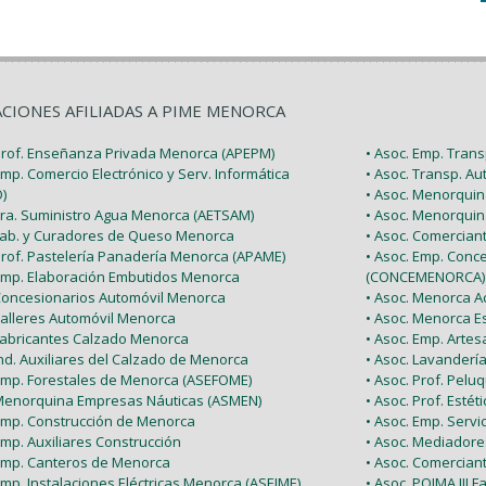
ACIONES AFILIADAS A PIME MENORCA
 Prof. Enseñanza Privada Menorca (APEPM)
• Asoc. Emp. Tran
Emp. Comercio Electrónico y Serv. Informática
• Asoc. Transp. A
)
• Asoc. Menorquin
 Tra. Suministro Agua Menorca (AETSAM)
• Asoc. Menorquin
 Fab. y Curadores de Queso Menorca
• Asoc. Comercia
 Prof. Pastelería Panadería Menorca (APAME)
• Asoc. Emp. Conc
 Emp. Elaboración Embutidos Menorca
(CONCEMENORCA)
 Concesionarios Automóvil Menorca
• Asoc. Menorca Ac
Talleres Automóvil Menorca
• Asoc. Menorca E
 Fabricantes Calzado Menorca
• Asoc. Emp. Arte
Ind. Auxiliares del Calzado de Menorca
• Asoc. Lavanderí
 Emp. Forestales de Menorca (ASEFOME)
• Asoc. Prof. Pel
 Menorquina Empresas Náuticas (ASMEN)
• Asoc. Prof. Esté
 Emp. Construcción de Menorca
• Asoc. Emp. Serv
Emp. Auxiliares Construcción
• Asoc. Mediador
 Emp. Canteros de Menorca
• Asoc. Comercian
Emp. Instalaciones Eléctricas Menorca (ASEIME)
• Asoc. POIMA III F