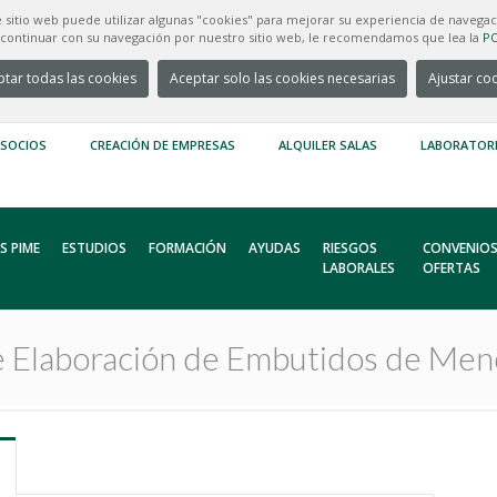
e sitio web puede utilizar algunas "cookies" para mejorar su experiencia de navegac
e continuar con su navegación por nuestro sitio web, le recomendamos que lea la
PO
tar todas las cookies
Aceptar solo las cookies necesarias
Ajustar co
 SOCIOS
CREACIÓN DE EMPRESAS
ALQUILER SALAS
LABORATOR
S PIME
ESTUDIOS
FORMACIÓN
AYUDAS
RIESGOS
CONVENIOS
LABORALES
OFERTAS
e Elaboración de Embutidos de Men