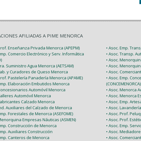
ACIONES AFILIADAS A PIME MENORCA
 Prof. Enseñanza Privada Menorca (APEPM)
• Asoc. Emp. Tran
Emp. Comercio Electrónico y Serv. Informática
• Asoc. Transp. A
)
• Asoc. Menorquin
 Tra. Suministro Agua Menorca (AETSAM)
• Asoc. Menorquin
 Fab. y Curadores de Queso Menorca
• Asoc. Comercia
 Prof. Pastelería Panadería Menorca (APAME)
• Asoc. Emp. Conc
 Emp. Elaboración Embutidos Menorca
(CONCEMENORCA)
 Concesionarios Automóvil Menorca
• Asoc. Menorca Ac
Talleres Automóvil Menorca
• Asoc. Menorca E
 Fabricantes Calzado Menorca
• Asoc. Emp. Arte
Ind. Auxiliares del Calzado de Menorca
• Asoc. Lavanderí
 Emp. Forestales de Menorca (ASEFOME)
• Asoc. Prof. Pel
 Menorquina Empresas Náuticas (ASMEN)
• Asoc. Prof. Esté
 Emp. Construcción de Menorca
• Asoc. Emp. Serv
Emp. Auxiliares Construcción
• Asoc. Mediador
 Emp. Canteros de Menorca
• Asoc. Comercian