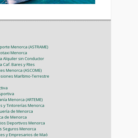
sporte Menorca (ASTRAME)
utotaxi Menorca
a Alquiler sin Conductor
a Caf. Bares y Rtes
ntes Menorca (ASCOME)
esiones Marítimo-Terrestre
tiva
sportiva
sanía Menorca (ARTEME)
as y Tintorerías Menorca
uquería de Menorca
tica de Menorca
icios Deportivos Menorca
es Seguros Menorca
tes y Empresarios de Maó