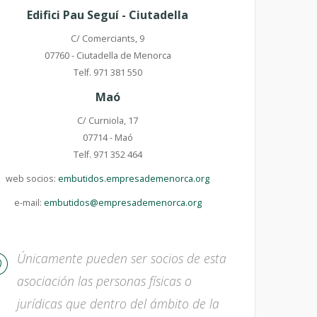
Edifici Pau Seguí - Ciutadella
C/ Comerciants, 9
07760 - Ciutadella de Menorca
Telf. 971 381 550
Maó
C/ Curniola, 17
07714 - Maó
Telf. 971 352 464
web socios:
embutidos.empresademenorca.org
e-mail:
embutidos@empresademenorca.org
Únicamente pueden ser socios de esta
asociación las personas físicas o
jurídicas que dentro del ámbito de la