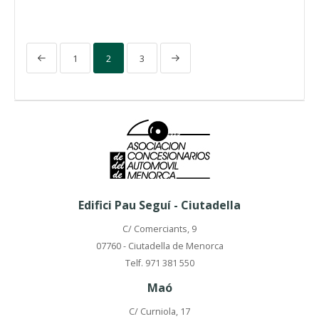
1
2
3
Edifici Pau Seguí - Ciutadella
C/ Comerciants, 9
07760 - Ciutadella de Menorca
Telf. 971 381 550
Maó
C/ Curniola, 17