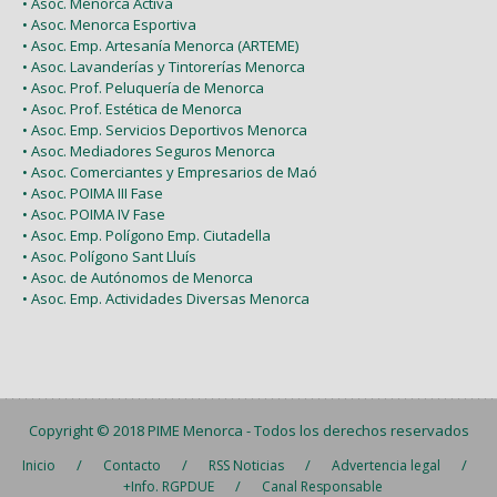
• Asoc. Menorca Activa
• Asoc. Menorca Esportiva
• Asoc. Emp. Artesanía Menorca (ARTEME)
• Asoc. Lavanderías y Tintorerías Menorca
• Asoc. Prof. Peluquería de Menorca
• Asoc. Prof. Estética de Menorca
• Asoc. Emp. Servicios Deportivos Menorca
• Asoc. Mediadores Seguros Menorca
• Asoc. Comerciantes y Empresarios de Maó
• Asoc. POIMA III Fase
• Asoc. POIMA IV Fase
• Asoc. Emp. Polígono Emp. Ciutadella
• Asoc. Polígono Sant Lluís
• Asoc. de Autónomos de Menorca
• Asoc. Emp. Actividades Diversas Menorca
Copyright © 2018
PIME Menorca
- Todos los derechos reservados
/
/
/
/
Inicio
Contacto
RSS Noticias
Advertencia legal
/
+Info. RGPDUE
Canal Responsable