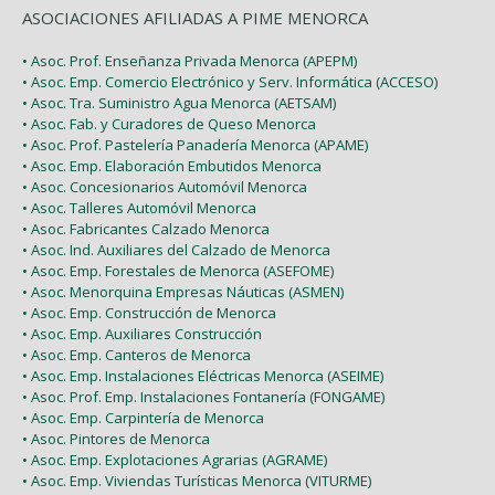
ASOCIACIONES AFILIADAS A PIME MENORCA
• Asoc. Prof. Enseñanza Privada Menorca (APEPM)
• Asoc. Emp. Comercio Electrónico y Serv. Informática (ACCESO)
• Asoc. Tra. Suministro Agua Menorca (AETSAM)
• Asoc. Fab. y Curadores de Queso Menorca
• Asoc. Prof. Pastelería Panadería Menorca (APAME)
• Asoc. Emp. Elaboración Embutidos Menorca
• Asoc. Concesionarios Automóvil Menorca
• Asoc. Talleres Automóvil Menorca
• Asoc. Fabricantes Calzado Menorca
• Asoc. Ind. Auxiliares del Calzado de Menorca
• Asoc. Emp. Forestales de Menorca (ASEFOME)
• Asoc. Menorquina Empresas Náuticas (ASMEN)
• Asoc. Emp. Construcción de Menorca
• Asoc. Emp. Auxiliares Construcción
• Asoc. Emp. Canteros de Menorca
• Asoc. Emp. Instalaciones Eléctricas Menorca (ASEIME)
• Asoc. Prof. Emp. Instalaciones Fontanería (FONGAME)
• Asoc. Emp. Carpintería de Menorca
• Asoc. Pintores de Menorca
• Asoc. Emp. Explotaciones Agrarias (AGRAME)
• Asoc. Emp. Viviendas Turísticas Menorca (VITURME)