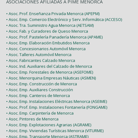
ASOCIACIONES AFILIADAS A PIME MENORCA
• Asoc. Prof. Enseñanza Privada Menorca (APEPM)
• Asoc. Emp. Comercio Electrónico y Serv. Informática (ACCESO)
• Asoc. Tra. Suministro Agua Menorca (AETSAM)
• Asoc. Fab. y Curadores de Queso Menorca
• Asoc. Prof. Pastelería Panadería Menorca (APAME)
• Asoc. Emp. Elaboración Embutidos Menorca
• Asoc. Concesionarios Automóvil Menorca
• Asoc. Talleres Automóvil Menorca
• Asoc. Fabricantes Calzado Menorca
• Asoc. Ind. Auxiliares del Calzado de Menorca
• Asoc. Emp. Forestales de Menorca (ASEFOME)
• Asoc. Menorquina Empresas Náuticas (ASMEN)
• Asoc. Emp. Construcción de Menorca
• Asoc. Emp. Auxiliares Construcción
• Asoc. Emp. Canteros de Menorca
• Asoc. Emp. Instalaciones Eléctricas Menorca (ASEIME)
• Asoc. Prof. Emp. Instalaciones Fontanería (FONGAME)
• Asoc. Emp. Carpintería de Menorca
• Asoc. Pintores de Menorca
• Asoc. Emp. Explotaciones Agrarias (AGRAME)
• Asoc. Emp. Viviendas Turísticas Menorca (VITURME)
• Asoc. Emp. Transporte Menorca (ASTRAME)