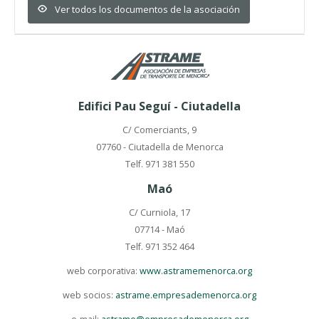
Ver todos los documentos de la asociación
Edifici Pau Seguí - Ciutadella
C/ Comerciants, 9
07760 - Ciutadella de Menorca
Telf. 971 381 550
Maó
C/ Curniola, 17
07714 - Maó
Telf. 971 352 464
web corporativa:
www.astramemenorca.org
web socios:
astrame.empresademenorca.org