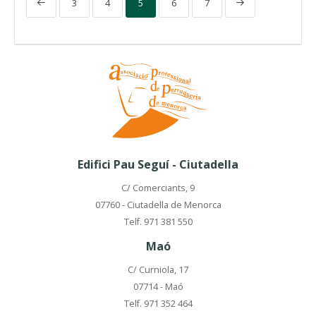
3
4
5
6
7
Edifici Pau Seguí - Ciutadella
C/ Comerciants, 9
07760 - Ciutadella de Menorca
Telf. 971 381 550
Maó
C/ Curniola, 17
07714 - Maó
Telf. 971 352 464