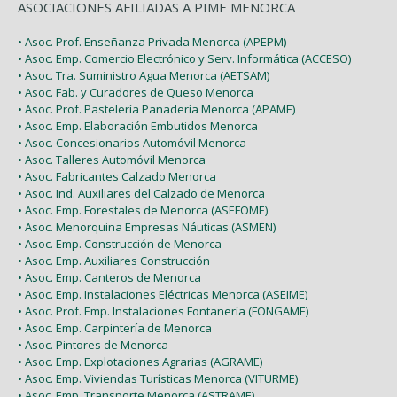
ASOCIACIONES AFILIADAS A PIME MENORCA
• Asoc. Prof. Enseñanza Privada Menorca (APEPM)
• Asoc. Emp. Comercio Electrónico y Serv. Informática (ACCESO)
• Asoc. Tra. Suministro Agua Menorca (AETSAM)
• Asoc. Fab. y Curadores de Queso Menorca
• Asoc. Prof. Pastelería Panadería Menorca (APAME)
• Asoc. Emp. Elaboración Embutidos Menorca
• Asoc. Concesionarios Automóvil Menorca
• Asoc. Talleres Automóvil Menorca
• Asoc. Fabricantes Calzado Menorca
• Asoc. Ind. Auxiliares del Calzado de Menorca
• Asoc. Emp. Forestales de Menorca (ASEFOME)
• Asoc. Menorquina Empresas Náuticas (ASMEN)
• Asoc. Emp. Construcción de Menorca
• Asoc. Emp. Auxiliares Construcción
• Asoc. Emp. Canteros de Menorca
• Asoc. Emp. Instalaciones Eléctricas Menorca (ASEIME)
• Asoc. Prof. Emp. Instalaciones Fontanería (FONGAME)
• Asoc. Emp. Carpintería de Menorca
• Asoc. Pintores de Menorca
• Asoc. Emp. Explotaciones Agrarias (AGRAME)
• Asoc. Emp. Viviendas Turísticas Menorca (VITURME)
• Asoc. Emp. Transporte Menorca (ASTRAME)