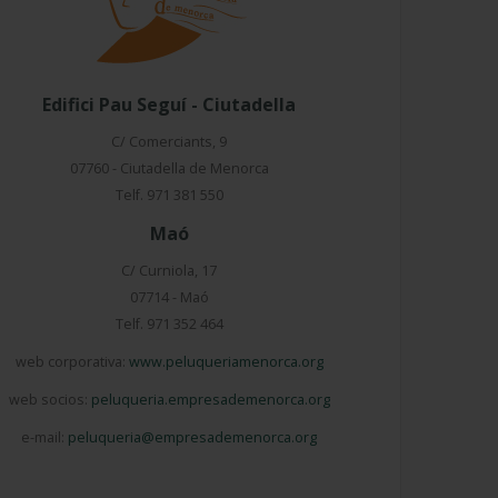
Edifici Pau Seguí - Ciutadella
C/ Comerciants, 9
07760 - Ciutadella de Menorca
Telf. 971 381 550
Maó
C/ Curniola, 17
07714 - Maó
Telf. 971 352 464
web corporativa:
www.peluqueriamenorca.org
web socios:
peluqueria.empresademenorca.org
e-mail:
peluqueria@empresademenorca.org