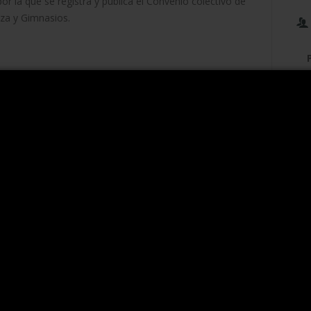
r la que se registra y publica el Convenio colectivo de
eza y Gimnasios.