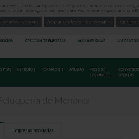
e sitio web puede utilizar algunas "cookies" para mejorar su experiencia de navegac
e continuar con su navegación por nuestro sitio web, le recomendamos que lea la
PO
tar todas las cookies
Aceptar solo las cookies necesarias
Ajustar co
 SOCIOS
CREACIÓN DE EMPRESAS
ALQUILER SALAS
LABORATOR
S PIME
ESTUDIOS
FORMACIÓN
AYUDAS
RIESGOS
CONVENIOS
LABORALES
OFERTAS
 Peluquería de Menorca
Empresas asociadas