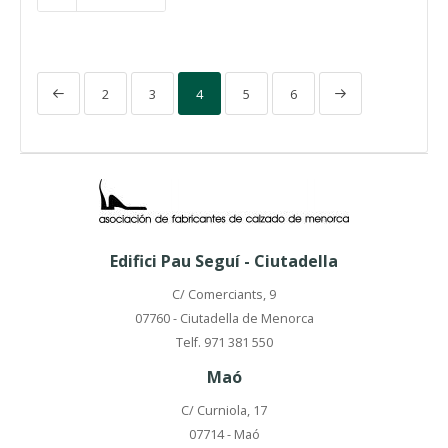
2
3
4
5
6
Edifici Pau Seguí - Ciutadella
C/ Comerciants, 9
07760 - Ciutadella de Menorca
Telf. 971 381 550
Maó
C/ Curniola, 17
07714 - Maó