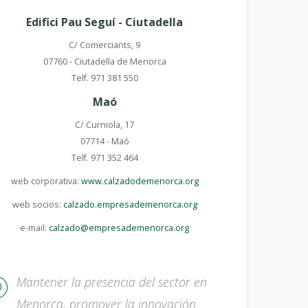
Edifici Pau Seguí - Ciutadella
C/ Comerciants, 9
07760 - Ciutadella de Menorca
Telf. 971 381 550
Maó
C/ Curniola, 17
07714 - Maó
Telf. 971 352 464
web corporativa:
www.calzadodemenorca.org
web socios:
calzado.empresademenorca.org
e-mail:
calzado@empresademenorca.org
Mantener la presencia del sector en
Menorca, promover la innovación