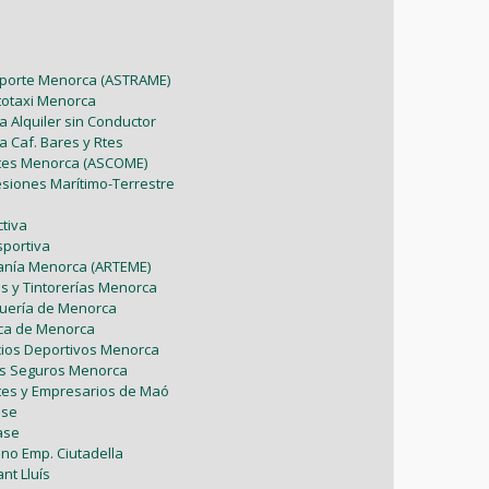
sporte Menorca (ASTRAME)
utotaxi Menorca
a Alquiler sin Conductor
a Caf. Bares y Rtes
ntes Menorca (ASCOME)
esiones Marítimo-Terrestre
tiva
sportiva
sanía Menorca (ARTEME)
as y Tintorerías Menorca
uquería de Menorca
tica de Menorca
icios Deportivos Menorca
es Seguros Menorca
tes y Empresarios de Maó
ase
ase
ono Emp. Ciutadella
nt Lluís