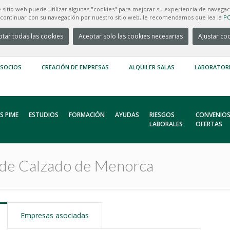
e sitio web puede utilizar algunas "cookies" para mejorar su experiencia de navegac
e continuar con su navegación por nuestro sitio web, le recomendamos que lea la
PO
tar todas las cookies
Aceptar solo las cookies necesarias
Ajustar co
 SOCIOS
CREACIÓN DE EMPRESAS
ALQUILER SALAS
LABORATOR
S PIME
ESTUDIOS
FORMACIÓN
AYUDAS
RIESGOS
CONVENIOS
LABORALES
OFERTAS
 de Calzado de Menorca
Empresas asociadas