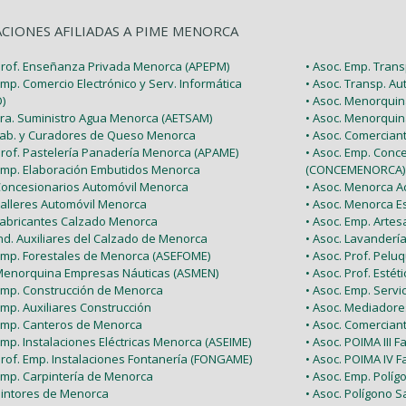
ACIONES AFILIADAS A PIME MENORCA
 Prof. Enseñanza Privada Menorca (APEPM)
• Asoc. Emp. Tran
Emp. Comercio Electrónico y Serv. Informática
• Asoc. Transp. A
)
• Asoc. Menorquin
 Tra. Suministro Agua Menorca (AETSAM)
• Asoc. Menorquin
 Fab. y Curadores de Queso Menorca
• Asoc. Comercia
 Prof. Pastelería Panadería Menorca (APAME)
• Asoc. Emp. Conc
 Emp. Elaboración Embutidos Menorca
(CONCEMENORCA)
 Concesionarios Automóvil Menorca
• Asoc. Menorca Ac
Talleres Automóvil Menorca
• Asoc. Menorca E
 Fabricantes Calzado Menorca
• Asoc. Emp. Arte
Ind. Auxiliares del Calzado de Menorca
• Asoc. Lavanderí
 Emp. Forestales de Menorca (ASEFOME)
• Asoc. Prof. Pel
 Menorquina Empresas Náuticas (ASMEN)
• Asoc. Prof. Esté
 Emp. Construcción de Menorca
• Asoc. Emp. Serv
Emp. Auxiliares Construcción
• Asoc. Mediador
 Emp. Canteros de Menorca
• Asoc. Comercian
Emp. Instalaciones Eléctricas Menorca (ASEIME)
• Asoc. POIMA III F
Prof. Emp. Instalaciones Fontanería (FONGAME)
• Asoc. POIMA IV F
 Emp. Carpintería de Menorca
• Asoc. Emp. Políg
 Pintores de Menorca
• Asoc. Polígono Sa