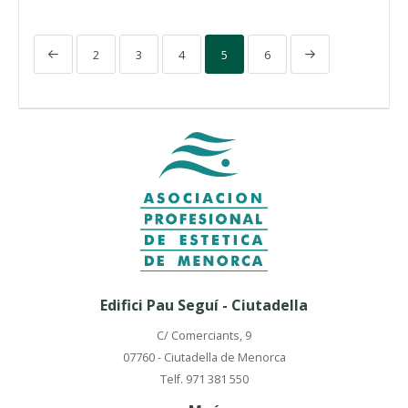
2
3
4
5
6
Edifici Pau Seguí - Ciutadella
C/ Comerciants, 9
07760 - Ciutadella de Menorca
Telf. 971 381 550