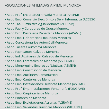
ASOCIACIONES AFILIADAS A PIME MENORCA
• Asoc. Prof. Enseñanza Privada Menorca (APEPM)
• Asoc. Emp. Comercio Electrónico y Serv. Informática (ACCESO)
• Asoc. Tra. Suministro Agua Menorca (AETSAM)
• Asoc. Fab. y Curadores de Queso Menorca
• Asoc. Prof. Pastelería Panadería Menorca (APAME)
• Asoc. Emp. Elaboración Embutidos Menorca
• Asoc. Concesionarios Automóvil Menorca
• Asoc. Talleres Automóvil Menorca
• Asoc. Fabricantes Calzado Menorca
• Asoc. Ind. Auxiliares del Calzado de Menorca
• Asoc. Emp. Forestales de Menorca (ASEFOME)
• Asoc. Menorquina Empresas Náuticas (ASMEN)
• Asoc. Emp. Construcción de Menorca
• Asoc. Emp. Auxiliares Construcción
• Asoc. Emp. Canteros de Menorca
• Asoc. Emp. Instalaciones Eléctricas Menorca (ASEIME)
• Asoc. Prof. Emp. Instalaciones Fontanería (FONGAME)
• Asoc. Emp. Carpintería de Menorca
• Asoc. Pintores de Menorca
• Asoc. Emp. Explotaciones Agrarias (AGRAME)
• Asoc. Emp. Viviendas Turísticas Menorca (VITURME)