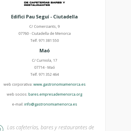
Edifici Pau Seguí - Ciutadella
C/ Comerciants, 9
07760 - Ciutadella de Menorca
Telf. 971 381 550
Maó
C/ Curniola, 17
07714 - Maó
Telf. 971 352 464
web corporativa:
www.gastronomiamenorca.es
web socios:
bares.empresademenorca.org
e-mail:
info@gastronomiamenorca.es
Las cafeterías, bares y restaurantes de