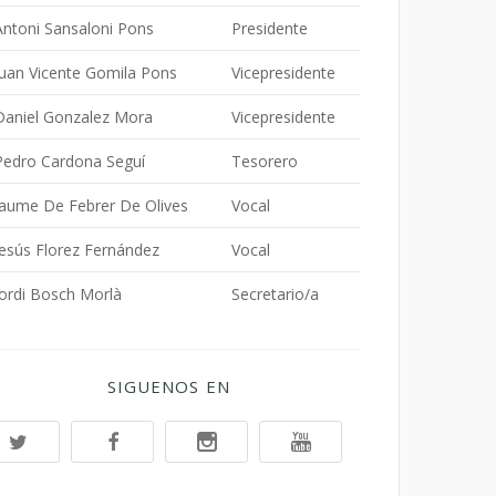
Antoni Sansaloni Pons
Presidente
Juan Vicente Gomila Pons
Vicepresidente
Daniel Gonzalez Mora
Vicepresidente
Pedro Cardona Seguí
Tesorero
Jaume De Febrer De Olives
Vocal
Jesús Florez Fernández
Vocal
Jordi Bosch Morlà
Secretario/a
SIGUENOS EN