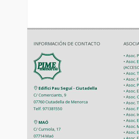
INFORMACIÓN DE CONTACTO
ASOCI
• Asoc.
• Asoc. 
(ACCESO
• Asoc.
• Asoc.
• Asoc.
Edifici Pau Seguí - Ciutadella
• Asoc.
C/ Comerciants, 9
• Asoc.
07760 Ciutadella de Menorca
• Asoc. 
• Asoc.
Telf. 971381550
• Asoc. 
• Asoc.
MAÓ
• Asoc.
C/ Curniola, 17
• Asoc.
07714 Maó
• Asoc. 