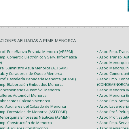
ACIONES AFILIADAS A PIME MENORCA
 Prof. Enseñanza Privada Menorca (APEPM)
• Asoc. Emp. Tran
Emp. Comercio Electrónico y Serv. Informática
• Asoc. Transp. A
)
• Asoc. Menorquin
 Tra. Suministro Agua Menorca (AETSAM)
• Asoc. Menorquin
 Fab. y Curadores de Queso Menorca
• Asoc. Comercia
 Prof. Pastelería Panadería Menorca (APAME)
• Asoc. Emp. Conc
 Emp. Elaboración Embutidos Menorca
(CONCEMENORCA)
 Concesionarios Automóvil Menorca
• Asoc. Menorca Ac
Talleres Automóvil Menorca
• Asoc. Menorca E
 Fabricantes Calzado Menorca
• Asoc. Emp. Arte
Ind. Auxiliares del Calzado de Menorca
• Asoc. Lavanderí
 Emp. Forestales de Menorca (ASEFOME)
• Asoc. Prof. Pel
 Menorquina Empresas Náuticas (ASMEN)
• Asoc. Prof. Esté
 Emp. Construcción de Menorca
• Asoc. Emp. Serv
Emp. Auxiliares Construcción
• Asoc. Mediador