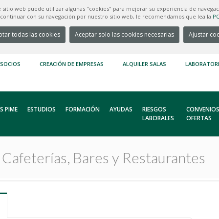
e sitio web puede utilizar algunas "cookies" para mejorar su experiencia de navegac
e continuar con su navegación por nuestro sitio web, le recomendamos que lea la
PO
tar todas las cookies
Aceptar solo las cookies necesarias
Ajustar co
 SOCIOS
CREACIÓN DE EMPRESAS
ALQUILER SALAS
LABORATOR
S PIME
ESTUDIOS
FORMACIÓN
AYUDAS
RIESGOS
CONVENIOS
LABORALES
OFERTAS
Cafeterías, Bares y Restaurantes