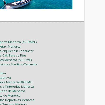
sporte Menorca (ASTRAME)
utotaxi Menorca
a Alquiler sin Conductor
a Caf. Bares y Rtes
ntes Menorca (ASCOME)
esiones Marítimo-Terrestre
tiva
sportiva
sanía Menorca (ARTEME)
as y Tintorerías Menorca
uquería de Menorca
tica de Menorca
icios Deportivos Menorca
es Seguros Menorca