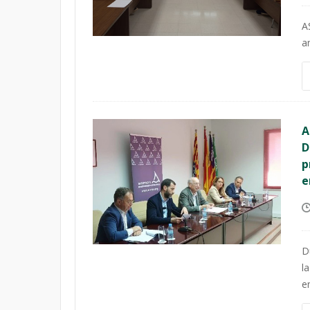
A
a
A
D
p
e
D
l
e