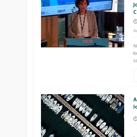
J
C
As
N
l
c
A
l