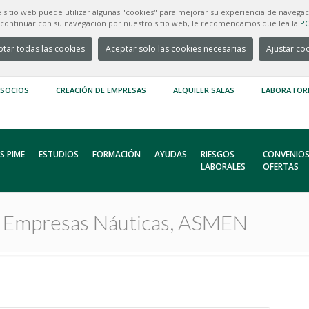
e sitio web puede utilizar algunas "cookies" para mejorar su experiencia de navegac
e continuar con su navegación por nuestro sitio web, le recomendamos que lea la
PO
tar todas las cookies
Aceptar solo las cookies necesarias
Ajustar co
 SOCIOS
CREACIÓN DE EMPRESAS
ALQUILER SALAS
LABORATOR
S PIME
ESTUDIOS
FORMACIÓN
AYUDAS
RIESGOS
CONVENIOS
LABORALES
OFERTAS
e Empresas Náuticas, ASMEN