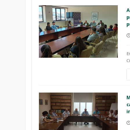
A
p
p
E
C
M
c
i