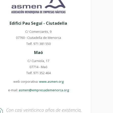
Edifici Pau Seguí - Ciutadella
C/ Comerciants, 9
07760 - Ciutadella de Menorca
Telf. 971 381 550
Maó
C/ Curniola, 17
07714 - Maó
Telf. 971 352 464
web corporativa:
www.asmen.org
e-mail:
asmen@empresademenorca.org
Con casi veinticinco años de existencia,