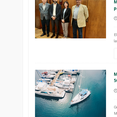
M
p
E
l
M
5
G
M