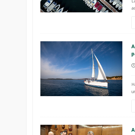
L
a
A
p
H
u
A