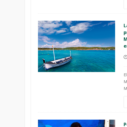
L
p
M
e
E
M
M
P