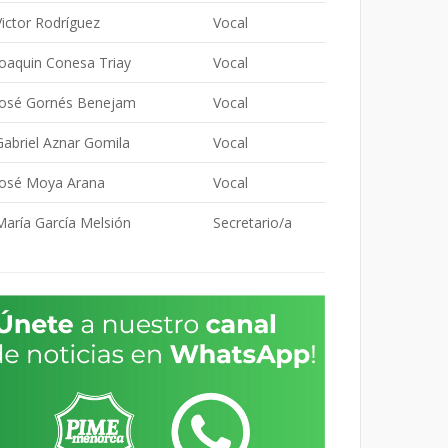
Victor Rodríguez
Vocal
Joaquin Conesa Triay
Vocal
José Gornés Benejam
Vocal
Gabriel Aznar Gomila
Vocal
José Moya Arana
Vocal
María García Melsión
Secretario/a