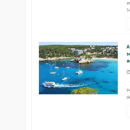
a
Sa
A
s
a
P
d