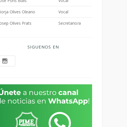
Jose Pons Buils
Vocal
Borja Olives Oleano
Vocal
Josep Olives Prats
Secretario/a
SIGUENOS EN