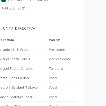
Publicaciones (2)
JUNTA DIRECTIVA
PERSONA
CARGO
Ricardo Lluch Prats
Presidente
Miguel Enrich Torrus
Vicepresidente
Miguel Febrer Cardona
Tesorero
Rafael Pons Merino
Vocal
Pedro I. Gelabert Taltavull
Vocal
Gabriel Marqués Janer
Vocal