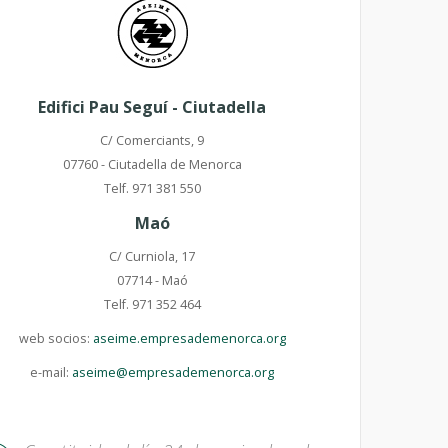
Edifici Pau Seguí - Ciutadella
C/ Comerciants, 9
07760 - Ciutadella de Menorca
Telf. 971 381 550
Maó
C/ Curniola, 17
07714 - Maó
Telf. 971 352 464
web socios:
aseime.empresademenorca.org
e-mail:
aseime@empresademenorca.org