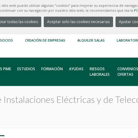
e sitio web puede utilizar algunas "cookies" para mejorar su experiencia de navegac
e continuar con su navegación por nuestro sitio web, le recomendamos que lea la
PO
tar todas las cookies
Aceptar solo las cookies necesarias
Ajustar co
 SOCIOS
CREACIÓN DE EMPRESAS
ALQUILER SALAS
LABORATOR
S PIME
ESTUDIOS
FORMACIÓN
AYUDAS
RIESGOS
CONVENIOS
LABORALES
OFERTAS
 Instalaciones Eléctricas y de Tele