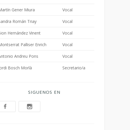
Martín Gener Miura
Vocal
Sandra Román Triay
Vocal
Sion Hernández Vinent
Vocal
Montserrat Palliser Enrich
Vocal
Antonio Andreu Pons
Vocal
Jordi Bosch Morlà
Secretario/a
SIGUENOS EN