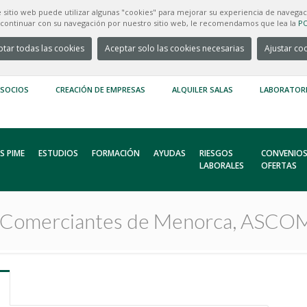
e sitio web puede utilizar algunas "cookies" para mejorar su experiencia de navegac
e continuar con su navegación por nuestro sitio web, le recomendamos que lea la
PO
tar todas las cookies
Aceptar solo las cookies necesarias
Ajustar co
 SOCIOS
CREACIÓN DE EMPRESAS
ALQUILER SALAS
LABORATOR
S PIME
ESTUDIOS
FORMACIÓN
AYUDAS
RIESGOS
CONVENIOS
LABORALES
OFERTAS
de Comerciantes de Menorca, ASCO