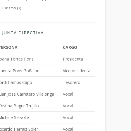
Turismo (3)
JUNTA DIRECTIVA
PERSONA
CARGO
Joana Torres Pons
Presidenta
Sandra Pons Goñalons
Vicepresidenta
Jordi Camps Capó
Tesorero
Juan José Carretero Villalonga
Vocal
Cristina Bagur Trujillo
Vocal
Michele Servolle
Vocal
Ricardo Herraíz Soler
Vocal