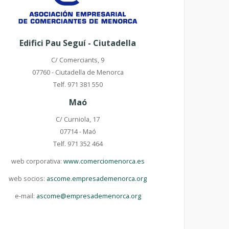
Edifici Pau Seguí - Ciutadella
C/ Comerciants, 9
07760 - Ciutadella de Menorca
Telf. 971 381 550
Maó
C/ Curniola, 17
07714 - Maó
Telf. 971 352 464
web corporativa:
www.comerciomenorca.es
web socios:
ascome.empresademenorca.org
e-mail:
ascome@empresademenorca.org