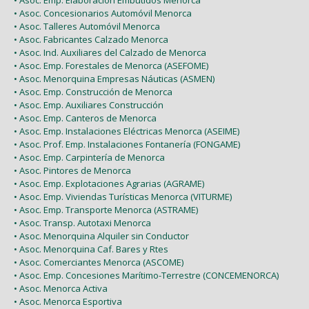
• Asoc. Emp. Elaboración Embutidos Menorca
• Asoc. Concesionarios Automóvil Menorca
• Asoc. Talleres Automóvil Menorca
• Asoc. Fabricantes Calzado Menorca
• Asoc. Ind. Auxiliares del Calzado de Menorca
• Asoc. Emp. Forestales de Menorca (ASEFOME)
• Asoc. Menorquina Empresas Náuticas (ASMEN)
• Asoc. Emp. Construcción de Menorca
• Asoc. Emp. Auxiliares Construcción
• Asoc. Emp. Canteros de Menorca
• Asoc. Emp. Instalaciones Eléctricas Menorca (ASEIME)
• Asoc. Prof. Emp. Instalaciones Fontanería (FONGAME)
• Asoc. Emp. Carpintería de Menorca
• Asoc. Pintores de Menorca
• Asoc. Emp. Explotaciones Agrarias (AGRAME)
• Asoc. Emp. Viviendas Turísticas Menorca (VITURME)
• Asoc. Emp. Transporte Menorca (ASTRAME)
• Asoc. Transp. Autotaxi Menorca
• Asoc. Menorquina Alquiler sin Conductor
• Asoc. Menorquina Caf. Bares y Rtes
• Asoc. Comerciantes Menorca (ASCOME)
• Asoc. Emp. Concesiones Marítimo-Terrestre (CONCEMENORCA)
• Asoc. Menorca Activa
• Asoc. Menorca Esportiva