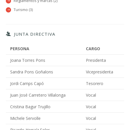
Reglamentos y marcas (2)
Turismo (3)
JUNTA DIRECTIVA
PERSONA
CARGO
Joana Torres Pons
Presidenta
Sandra Pons Goñalons
Vicepresidenta
Jordi Camps Capó
Tesorero
Juan José Carretero Villalonga
Vocal
Cristina Bagur Trujillo
Vocal
Michele Servolle
Vocal
Ricardo Herraíz Soler
Vocal