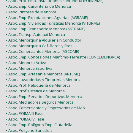
• Asoc. Prof. Emp. Instalaciones Fontanería (FONGAME)
• Asoc. Emp. Carpintería de Menorca
• Asoc. Pintores de Menorca
• Asoc. Emp. Explotaciones Agrarias (AGRAME)
• Asoc. Emp. Viviendas Turísticas Menorca (VITURME)
• Asoc. Emp. Transporte Menorca (ASTRAME)
• Asoc. Transp. Autotaxi Menorca
• Asoc. Menorquina Alquiler sin Conductor
• Asoc. Menorquina Caf. Bares y Rtes
• Asoc. Comerciantes Menorca (ASCOME)
• Asoc. Emp. Concesiones Marítimo-Terrestre (CONCEMENORCA)
• Asoc. Menorca Activa
• Asoc. Menorca Esportiva
• Asoc. Emp. Artesanía Menorca (ARTEME)
• Asoc. Lavanderías y Tintorerías Menorca
• Asoc. Prof. Peluquería de Menorca
• Asoc. Prof. Estética de Menorca
• Asoc. Emp. Servicios Deportivos Menorca
• Asoc. Mediadores Seguros Menorca
• Asoc. Comerciantes y Empresarios de Maó
• Asoc. POIMA III Fase
• Asoc. POIMA IV Fase
• Asoc. Emp. Polígono Emp. Ciutadella
• Asoc. Polígono Sant Lluís