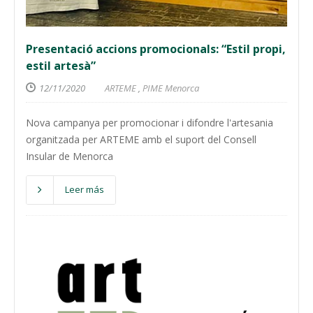
Presentació accions promocionals: “Estil propi,
estil artesà”
12/11/2020
ARTEME
,
PIME Menorca
Nova campanya per promocionar i difondre l'artesania
organitzada per ARTEME amb el suport del Consell
Insular de Menorca
Leer más