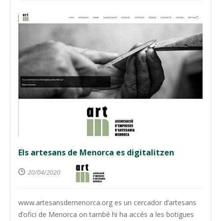
Els artesans de Menorca es digitalitzen
20/04/2020
www.artesansdemenorca.org es un cercador d’artesans
d’ofici de Menorca on també hi ha accés a les botigues