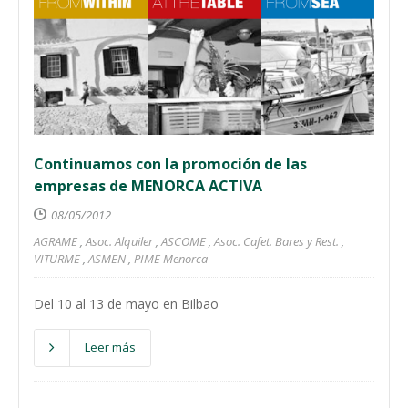
Continuamos con la promoción de las
empresas de MENORCA ACTIVA
08/05/2012
AGRAME
,
Asoc. Alquiler
,
ASCOME
,
Asoc. Cafet. Bares y Rest.
,
VITURME
,
ASMEN
,
PIME Menorca
Del 10 al 13 de mayo en Bilbao
Leer más