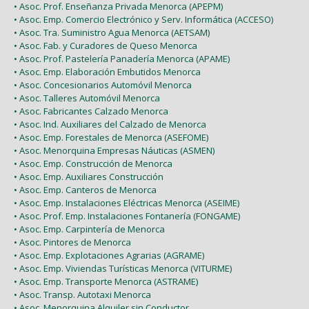
• Asoc. Prof. Enseñanza Privada Menorca (APEPM)
• Asoc. Emp. Comercio Electrónico y Serv. Informática (ACCESO)
• Asoc. Tra. Suministro Agua Menorca (AETSAM)
• Asoc. Fab. y Curadores de Queso Menorca
• Asoc. Prof. Pastelería Panadería Menorca (APAME)
• Asoc. Emp. Elaboración Embutidos Menorca
• Asoc. Concesionarios Automóvil Menorca
• Asoc. Talleres Automóvil Menorca
• Asoc. Fabricantes Calzado Menorca
• Asoc. Ind. Auxiliares del Calzado de Menorca
• Asoc. Emp. Forestales de Menorca (ASEFOME)
• Asoc. Menorquina Empresas Náuticas (ASMEN)
• Asoc. Emp. Construcción de Menorca
• Asoc. Emp. Auxiliares Construcción
• Asoc. Emp. Canteros de Menorca
• Asoc. Emp. Instalaciones Eléctricas Menorca (ASEIME)
• Asoc. Prof. Emp. Instalaciones Fontanería (FONGAME)
• Asoc. Emp. Carpintería de Menorca
• Asoc. Pintores de Menorca
• Asoc. Emp. Explotaciones Agrarias (AGRAME)
• Asoc. Emp. Viviendas Turísticas Menorca (VITURME)
• Asoc. Emp. Transporte Menorca (ASTRAME)
• Asoc. Transp. Autotaxi Menorca
• Asoc. Menorquina Alquiler sin Conductor