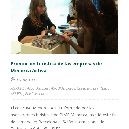
Promoción turística de las empresas de
Menorca Activa
13/04/2011
AGRAME
,
Asoc. Alquiler
,
ASCOME
,
Asoc. Cafet. Bares y Rest.
,
ASMEN
,
PIME Menorca
El colectivo Menorca Activa, formado por las
asociaciones turísticas de PIME Menorca, asistió este fin
de semana en Barcelona al Salón Internacional de
Turismo de Cataluña, SITC.