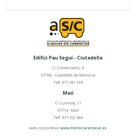
Edifici Pau Seguí - Ciutadella
C/ Comerciants, 9
07760 - Ciutadella de Menorca
Telf. 971 381 550
Maó
C/ Curniola, 17
07714 - Maó
Telf. 971 352 464
web corporativa:
www.menorcarentacar.es