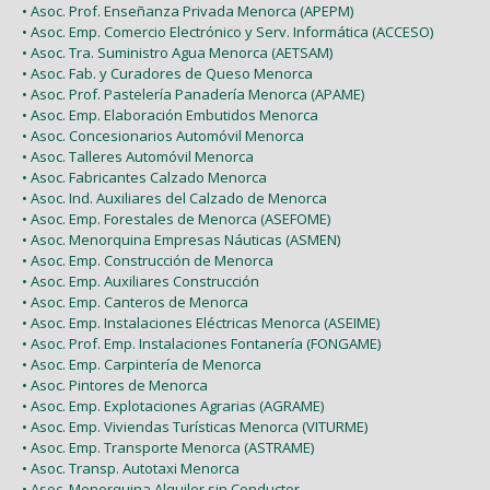
• Asoc. Prof. Enseñanza Privada Menorca (APEPM)
• Asoc. Emp. Comercio Electrónico y Serv. Informática (ACCESO)
• Asoc. Tra. Suministro Agua Menorca (AETSAM)
• Asoc. Fab. y Curadores de Queso Menorca
• Asoc. Prof. Pastelería Panadería Menorca (APAME)
• Asoc. Emp. Elaboración Embutidos Menorca
• Asoc. Concesionarios Automóvil Menorca
• Asoc. Talleres Automóvil Menorca
• Asoc. Fabricantes Calzado Menorca
• Asoc. Ind. Auxiliares del Calzado de Menorca
• Asoc. Emp. Forestales de Menorca (ASEFOME)
• Asoc. Menorquina Empresas Náuticas (ASMEN)
• Asoc. Emp. Construcción de Menorca
• Asoc. Emp. Auxiliares Construcción
• Asoc. Emp. Canteros de Menorca
• Asoc. Emp. Instalaciones Eléctricas Menorca (ASEIME)
• Asoc. Prof. Emp. Instalaciones Fontanería (FONGAME)
• Asoc. Emp. Carpintería de Menorca
• Asoc. Pintores de Menorca
• Asoc. Emp. Explotaciones Agrarias (AGRAME)
• Asoc. Emp. Viviendas Turísticas Menorca (VITURME)
• Asoc. Emp. Transporte Menorca (ASTRAME)
• Asoc. Transp. Autotaxi Menorca
• Asoc. Menorquina Alquiler sin Conductor