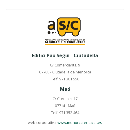
Edifici Pau Seguí - Ciutadella
C/ Comerciants, 9
07760 - Ciutadella de Menorca
Telf. 971 381 550
Maó
C/ Curniola, 17
07714 - Maó
Telf. 971 352 464
web corporativa:
www.menorcarentacar.es