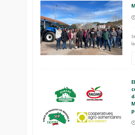
M
S
l
E
c
d
M
p