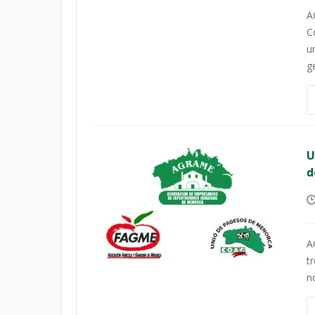
A
C
u
g
U
d
A
t
n