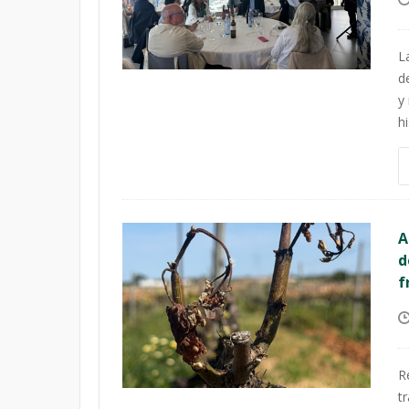
L
d
y
hi
A
d
f
R
t