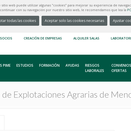
e sitio web puede utilizar algunas "cookies" para mejorar su experiencia de navegac
e continuar con su navegación por nuestro sitio web, le recomendamos que lea la
PO
tar todas las cookies
Aceptar solo las cookies necesarias
Ajustar co
 SOCIOS
CREACIÓN DE EMPRESAS
ALQUILER SALAS
LABORATOR
S PIME
ESTUDIOS
FORMACIÓN
AYUDAS
RIESGOS
CONVENIOS
LABORALES
OFERTAS
s de Explotaciones Agrarias de M