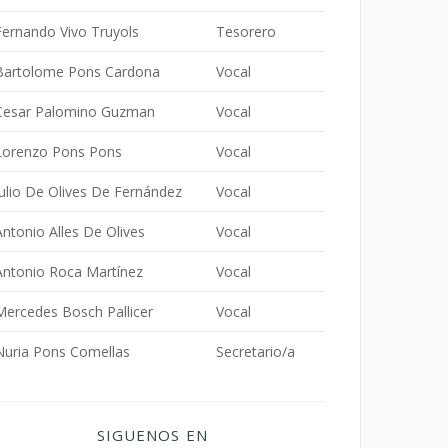
Fernando Vivo Truyols
Tesorero
Bartolome Pons Cardona
Vocal
Cesar Palomino Guzman
Vocal
Lorenzo Pons Pons
Vocal
Julio De Olives De Fernández
Vocal
Antonio Alles De Olives
Vocal
Antonio Roca Martínez
Vocal
Mercedes Bosch Pallicer
Vocal
Nuria Pons Comellas
Secretario/a
SIGUENOS EN