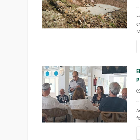
E
e
M
E
p
A
f