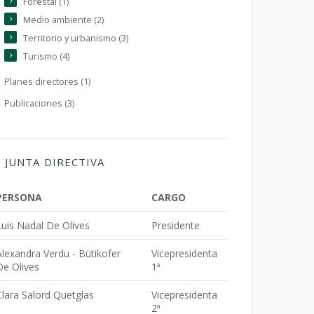
Forestal (1)
Medio ambiente (2)
Territorio y urbanismo (3)
Turismo (4)
Planes directores (1)
Publicaciones (3)
JUNTA DIRECTIVA
PERSONA
CARGO
Luis Nadal De Olives
Presidente
Alexandra Verdu - Bütikofer
Vicepresidenta
De Olives
1ª
Clara Salord Quetglas
Vicepresidenta
2ª