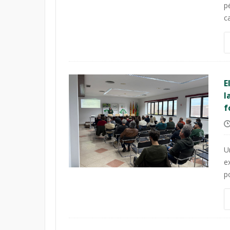
p
c
E
l
f
U
e
p