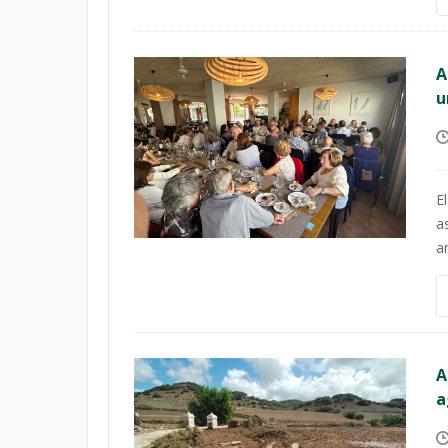
A
u
E
a
a
A
a