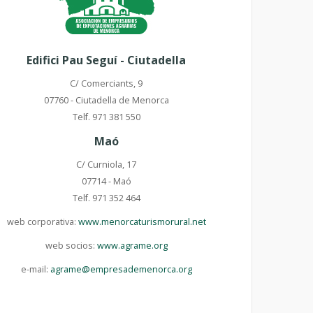
Edifici Pau Seguí - Ciutadella
C/ Comerciants, 9
07760 - Ciutadella de Menorca
Telf. 971 381 550
Maó
C/ Curniola, 17
07714 - Maó
Telf. 971 352 464
web corporativa:
www.menorcaturismorural.net
web socios:
www.agrame.org
e-mail:
agrame@empresademenorca.org