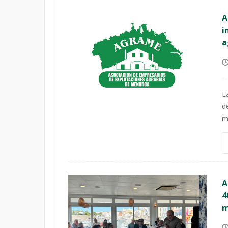
A
i
a
L
d
m
A
4
m