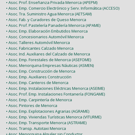
• Asoc. Prof. Enseñanza Privada Menorca (APEPM)
• Asoc. Emp. Comercio Electrónico y Serv. Informática (ACCESO)
• Asoc. Tra. Suministro Agua Menorca (AETSAM)
• Asoc. Fab. y Curadores de Queso Menorca
• Asoc. Prof. Pastelería Panadería Menorca (APAME)
• Asoc. Emp. Elaboración Embutidos Menorca
• Asoc. Concesionarios Automóvil Menorca
• Asoc. Talleres Automóvil Menorca
• Asoc. Fabricantes Calzado Menorca
• Asoc. Ind. Auxiliares del Calzado de Menorca
• Asoc. Emp. Forestales de Menorca (ASEFOME)
• Asoc. Menorquina Empresas Náuticas (ASMEN)
• Asoc. Emp. Construcción de Menorca
• Asoc. Emp. Auxiliares Construcción
• Asoc. Emp. Canteros de Menorca
• Asoc. Emp. Instalaciones Eléctricas Menorca (ASEIME)
• Asoc. Prof. Emp. Instalaciones Fontanería (FONGAME)
• Asoc. Emp. Carpintería de Menorca
• Asoc. Pintores de Menorca
• Asoc. Emp. Explotaciones Agrarias (AGRAME)
• Asoc. Emp. Viviendas Turísticas Menorca (VITURME)
• Asoc. Emp. Transporte Menorca (ASTRAME)
• Asoc. Transp. Autotaxi Menorca
• Asoc. Menorquina Alquiler sin Conductor