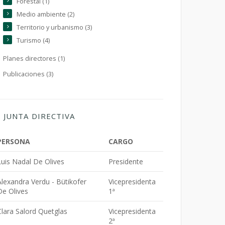
Forestal (1)
Medio ambiente (2)
Territorio y urbanismo (3)
Turismo (4)
Planes directores (1)
Publicaciones (3)
JUNTA DIRECTIVA
PERSONA
CARGO
Luis Nadal De Olives
Presidente
Alexandra Verdu - Bütikofer
Vicepresidenta
De Olives
1ª
Clara Salord Quetglas
Vicepresidenta
2ª