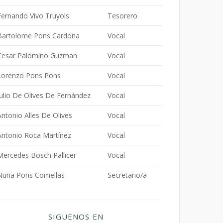
Fernando Vivo Truyols
Tesorero
Bartolome Pons Cardona
Vocal
Cesar Palomino Guzman
Vocal
Lorenzo Pons Pons
Vocal
Julio De Olives De Fernández
Vocal
Antonio Alles De Olives
Vocal
Antonio Roca Martínez
Vocal
Mercedes Bosch Pallicer
Vocal
Nuria Pons Comellas
Secretario/a
SIGUENOS EN