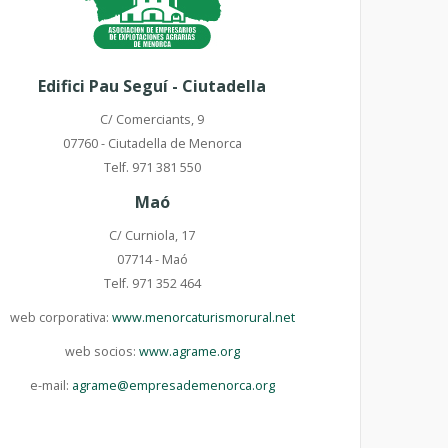
Edifici Pau Seguí - Ciutadella
C/ Comerciants, 9
07760 - Ciutadella de Menorca
Telf. 971 381 550
Maó
C/ Curniola, 17
07714 - Maó
Telf. 971 352 464
web corporativa:
www.menorcaturismorural.net
web socios:
www.agrame.org
e-mail:
agrame@empresademenorca.org