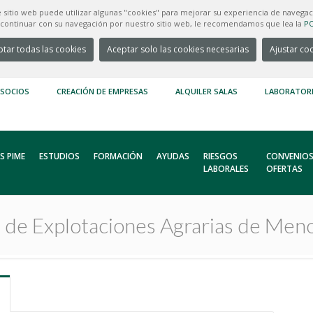
e sitio web puede utilizar algunas "cookies" para mejorar su experiencia de navegac
e continuar con su navegación por nuestro sitio web, le recomendamos que lea la
PO
tar todas las cookies
Aceptar solo las cookies necesarias
Ajustar co
 SOCIOS
CREACIÓN DE EMPRESAS
ALQUILER SALAS
LABORATOR
S PIME
ESTUDIOS
FORMACIÓN
AYUDAS
RIESGOS
CONVENIOS
LABORALES
OFERTAS
s de Explotaciones Agrarias de M